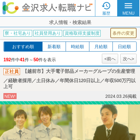

menu
履歴
MENU
求人情報・検索結果
条件の変更
寮・社宅あり
社員登用あり
資格取得支援制度
おすすめ順
新着順
時給順
月給順
日給順
<前へ
次へ>
192
41
50
件中
件～
件を表示
正社員
【越前市】大手電子部品メーカーグループの生産管理
／経験者採用／土日休み／年間休日120日以上／年収500万円以
上可
NEW!
2024.03.26掲載