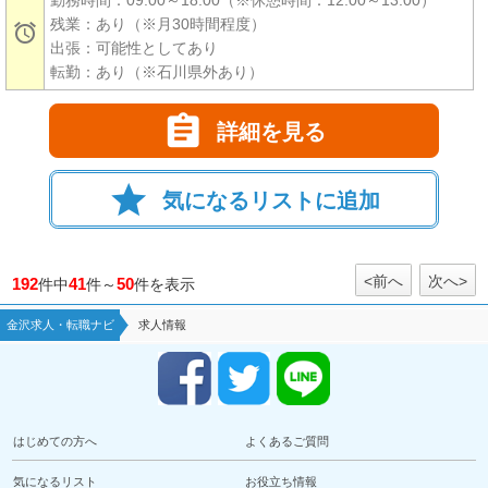
残業：あり（※月30時間程度）

出張：可能性としてあり
転勤：あり（※石川県外あり）

詳細を見る
star
気になるリストに追加
<前へ
次へ>
192
41
50
件中
件～
件を表示
金沢求人・転職ナビ
求人情報
はじめての方へ
よくあるご質問
気になるリスト
お役立ち情報