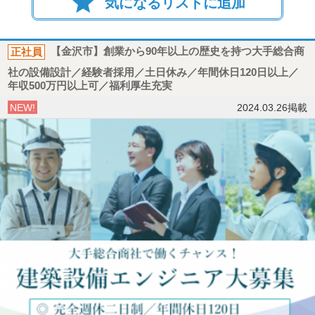
star
気になるリストに追加
正社員
【金沢市】創業から90年以上の歴史を持つ大手総合商
社の設備設計／経験者採用／土日休み／年間休日120日以上／
年収500万円以上可／福利厚生充実
NEW!
2024.03.26掲載