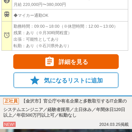

月給 220,000円〜380,000円

◆マイカー通勤OK
勤務時間：09:00～18:00（※休憩時間：12:00～13:00）
残業：あり（※月30時間程度）

出張：可能性としてあり
転勤：あり（※石川県外あり）

詳細を見る
star
気になるリストに追加
正社員
【金沢市】官公庁や有名企業と多数取引するIT企業の
システムエンジニア／経験者採用／土日休み／年間休日120日
以上／年収500万円以上可／転勤なし
NEW!
2024.03.25掲載