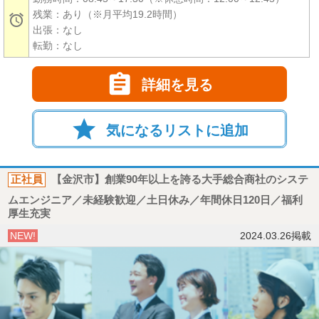
残業：あり（※月平均19.2時間）

出張：なし
転勤：なし

詳細を見る
star
気になるリストに追加
正社員
【金沢市】創業90年以上を誇る大手総合商社のシステ
ムエンジニア／未経験歓迎／土日休み／年間休日120日／福利
厚生充実
NEW!
2024.03.26掲載