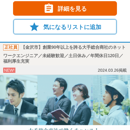

詳細を見る
star
気になるリストに追加
正社員
【金沢市】創業90年以上を誇る大手総合商社のネット
ワークエンジニア／未経験歓迎／土日休み／年間休日120日／
福利厚生充実
NEW!
2024.03.26掲載