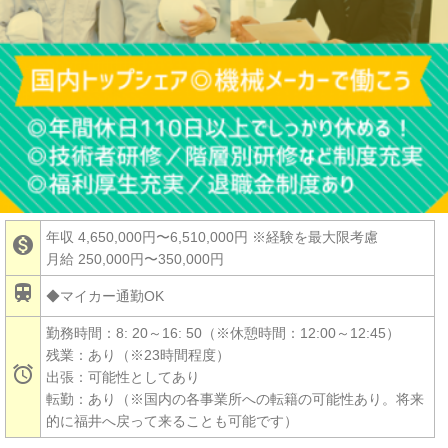
年収 4,650,000円〜6,510,000円
※経験を最大限考慮

月給 250,000円〜350,000円

◆マイカー通勤OK
勤務時間：8: 20～16: 50（※休憩時間：12:00～12:45）
残業：あり（※23時間程度）

出張：可能性としてあり
転勤：あり（※国内の各事業所への転籍の可能性あり。将来
的に福井へ戻って来ることも可能です）