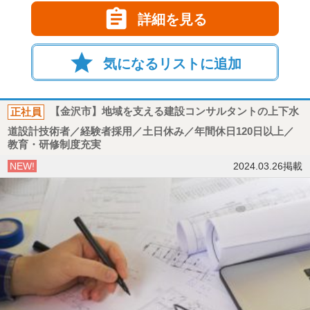

詳細を見る
star
気になるリストに追加
正社員
【金沢市】地域を支える建設コンサルタントの上下水
道設計技術者／経験者採用／土日休み／年間休日120日以上／
教育・研修制度充実
NEW!
2024.03.26掲載