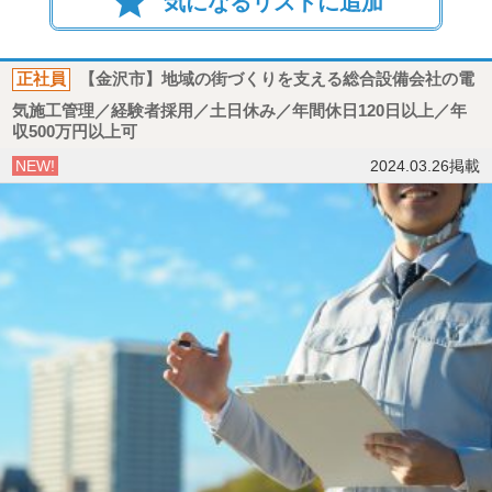
star
気になるリストに追加
正社員
【金沢市】地域の街づくりを支える総合設備会社の電
気施工管理／経験者採用／土日休み／年間休日120日以上／年
収500万円以上可
NEW!
2024.03.26掲載