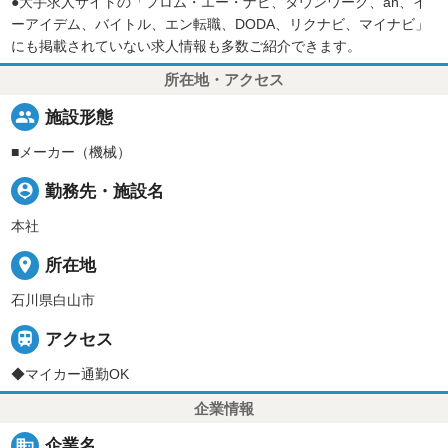
●大手求人サイトの「フロム・エー・ナビ、タウンワーク、an、イ
ーアイデム、バイトル、エン転職、DODA、リクナビ、マイナビ」
にも掲載されていない求人情報も多数ご紹介できます。
所在地・アクセス
people
施設形態
■メーカー（機械）
person_pin
勤務先・施設名
本社
place
所在地
石川県白山市

アクセス
◆マイカー通勤OK
企業情報
business
企業名