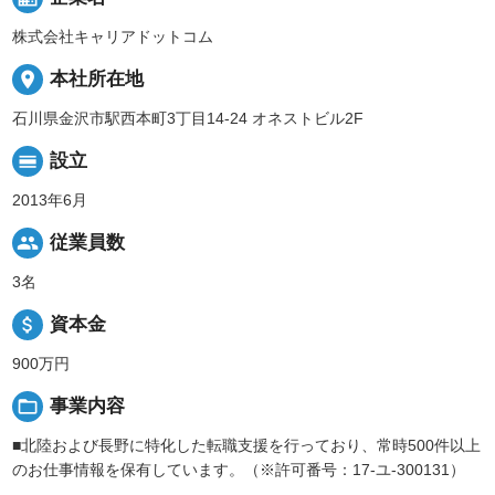
株式会社キャリアドットコム
place
本社所在地
石川県金沢市駅西本町3丁目14-24 オネストビル2F
calendar_view_day
設立
2013年6月
people
従業員数
3名
attach_money
資本金
900万円
folder_open
事業内容
■北陸および長野に特化した転職支援を行っており、常時500件以上
のお仕事情報を保有しています。（※許可番号：17-ユ-300131）