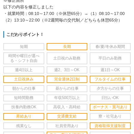
※修正箇所
以下の内容を修正しました
・就業時間：08:10～17:00（※休憩65分）→（1）08:10～17:00
（2）13:10～22:00（※2週間毎の交代制／どちらも休憩65分）
こだわりポイント！
短期
長期
春/夏/冬休み期間
時間や曜日が選べ
土日祝のみ勤務
平日のみ勤務
る・シフト自由
週4日以上
週2、3日～OK
週1日～OK
土日祝休み
完全週休2日制
フルタイムの仕事
朝からの仕事
昼からの仕事
夕方からの仕事
短時間勤務
年収500万以上
日払いOK
扶養内勤務OK
高収入・高時給
ボーナス・賞与あり
昇給あり
交通費支給
寮・社宅あり
残業なし
社員登用あり
資格取得支援制度