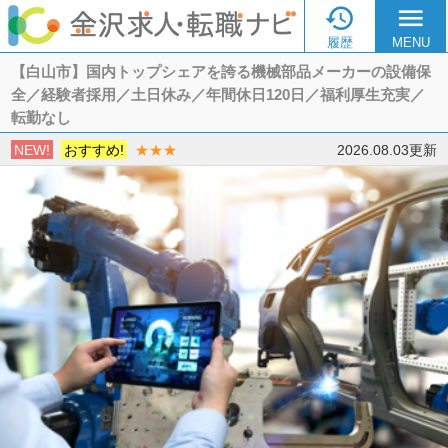

menu
履歴
MENU
【白山市】国内トップシェアを誇る機械部品メーカーの設備保
全／経験者採用／土日休み／年間休日120日／福利厚生充実／
転勤なし
NEW!
おすすめ!
★★★
2026.08.03更新