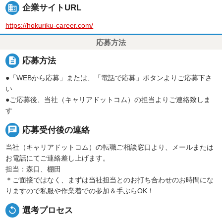
business
企業サイトURL
https://hokuriku-career.com/
応募方法
description
応募方法
●「WEBから応募」または、「電話で応募」ボタンよりご応募下さ
い
●ご応募後、当社（キャリアドットコム）の担当よりご連絡致しま
す
chat
応募受付後の連絡
当社（キャリアドットコム）の転職ご相談窓口より、メールまたは
お電話にてご連絡差し上げます。
担当：森口、棚田
＊ご面接ではなく、まずは当社担当とのお打ち合わせのお時間にな
りますので私服や作業着での参加＆手ぶらOK！
replay
選考プロセス