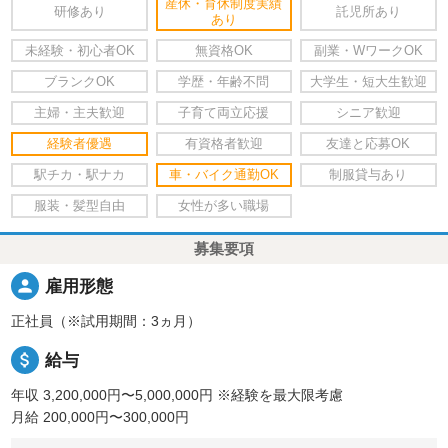
産休・育休制度実績
研修あり
託児所あり
あり
未経験・初心者OK
無資格OK
副業・WワークOK
ブランクOK
学歴・年齢不問
大学生・短大生歓迎
主婦・主夫歓迎
子育て両立応援
シニア歓迎
経験者優遇
有資格者歓迎
友達と応募OK
駅チカ・駅ナカ
車・バイク通勤OK
制服貸与あり
服装・髪型自由
女性が多い職場
募集要項
person
雇用形態
正社員（※試用期間：3ヵ月）
attach_money
給与
年収 3,200,000円〜5,000,000円
※経験を最大限考慮
月給 200,000円〜300,000円