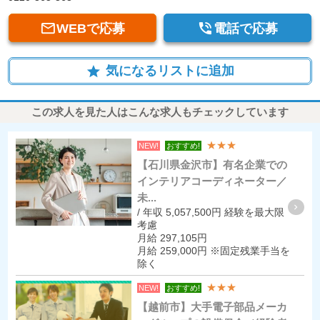


WEBで応募
電話で応募
気になるリストに追加
star
この求人を見た人はこんな求人もチェックしています
★★★
NEW!
おすすめ!
【石川県金沢市】有名企業での
インテリアコーディネーター／
未...
/ 年収 5,057,500円 経験を最大限
考慮
月給 297,105円
月給 259,000円 ※固定残業手当を
除く
★★★
NEW!
おすすめ!
【越前市】大手電子部品メーカ