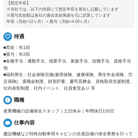
【想定年収】
※当社では、以下の内容にて想定年収を算出し記載しています
※賞与支給額は各社の過去支給実績を元に試算しています
年収（月給×12ヶ月）＋賞与（月給×4.50ヶ月）
favorite_border
待遇
■昇給：年1回
■賞与：年2回
■各種手当：通勤手当、残業手当、家族手当、役職手当、資格手当
他
■福利厚生：社会保険完備(雇用保険、健康保険、厚生年金保険、労
災保険)、退職金制度、財形貯蓄、慶弔見舞金、資格取得支援制度、
社内表彰制度、社内イベント、社員食堂あり 等
info
職種
産業機械の設備保全スタッフ｜土日休み｜年間休日120日
label
仕事内容
建設機械など特殊自動車用キャビンの生産設備の保全業務を行って