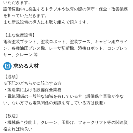
いただきます。
設備稼働中に発生するトラブルや故障の際の保守・保全・改善業務
を担っていただきます。
また新規設備の導入にも取り組んで頂きます。
【主な生産設備】
電着塗装プラント、塗装ロボット、塗装ブース、キャビン組立ライ
ン、各種油圧プレス機、レーザ切断機、溶接ロボット、コンプレッ
サー、クレーン 等
portrait
求める人材
【必須】
※下記のどちらかに該当する方
・製造業における設備保全業務
・電気関係の一般的な知識を有している方（設備保全業務が少な
い、ない方でも電気関係の知識を有している方は歓迎）
【歓迎】
・機械保全技能士、クレーン、玉掛け、フォークリフト等の関連資
格あれば尚良い