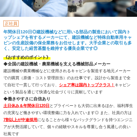
正社員
年間休日120日◎建設機械などに用いる部品の製造において国内ト
ップシェアを有するメーカーにて、建設機械など特殊自動車用キャ
ビンの生産設備の保全業務をお任せします。大手企業との取引も多
く、安定した経営基盤を維持する優良企業です◎
《おすすめのポイント》
◆
全国の建設機械・農業機械を支える機械部品メーカー
建設機械や農業機械などに使用されるキャビンを製造する地元メーカー
での購買（原価・コスト管理担当）のお仕事です。設計から製造まで全
て自社で一貫して行っており、
シェア率は国内トップクラス！
キャビン
という製品を通じて快適な社会づくりに貢献しています
◆
働きやすさに自信あり
土日休み＆年間休日120日
とプライベートも大切に出来るほか、福利厚生
の充実など働きやすい環境整備に力を入れています◎ また、社員の方は
7割以上が中途採用
になることから様々なバックグランドを持つエンジニ
アが大勢活躍していて、個々の経験やスキルを尊重し合う
風通しの良い
社風です