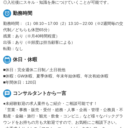
◎入社後にスキル・知識を身につけていくことが可能です。

勤務時間
勤務時間：（1）08:10～17:00（2）13:10～22:00（※2週間毎の交
代制／どちらも休憩65分）
残業：あり（※月40時間程度）
出張：あり（※頻度は担当顧客による）
転勤：なし
calendar_today
休日・休暇
■休日：完全週休二日制／土日祝他
■休暇：GW休暇、夏季休暇、年末年始休暇、年次有給休暇
■年間休日：120日
message
コンサルタントから一言
●未経験歓迎の求人案件もご紹介・ご相談可能です！
「営業・事務・販売・受付・総務・人事・企画・管理・公務員・不
動産・金融・旅行・観光・飲食・コンビニ」など様々なバックグラ
ウンドをお持ちの方も大歓迎ですので、お気軽にご相談下さい。