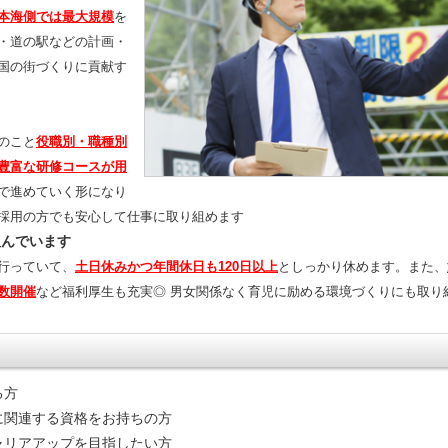
本海側では最大規模
を
・道の駅などの計画・
国の街づくりに貢献す
のこと
役職別・職種別
豊富な研修コースが用
で進めていく形になり
採用の方でも安心して仕事に取り組めます
組んでいます
行っていて、
土日休みかつ年間休日も120日以上
としっかり休めます。また、
数開催
など福利厚生も充実◎ 男女関係なく育児に励める環境づくりにも取り
る方
に関連する資格をお持ちの方
ャリアアップを目指したい方