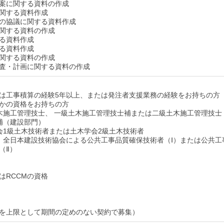
案に関する資料の作成
関する資料作成
の協議に関する資料作成
関する資料の作成
る資料作成
る資料作成
関する資料の作成
査・計画に関する資料の作成
は工事積算の経験5年以上、または発注者支援業務の経験をお持ちの方
かの資格をお持ちの方
木施工管理技士、 一級土木施工管理技士補または二級土木施工管理技士
補（建設部門）
会1級土木技術者または土木学会2級土木技術者
）全日本建設技術協会による公共工事品質確保技術者（Ⅰ）または公共工
（Ⅱ）
はRCCMの資格
を上限として期間の定めのない契約で募集）