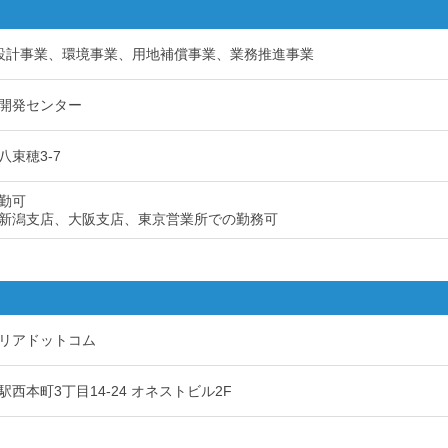
設計事業、環境事業、用地補償事業、業務推進事業
開発センター
束穂3-7
勤可
新潟支店、大阪支店、東京営業所での勤務可
リアドットコム
西本町3丁目14-24 オネストビル2F