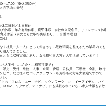
30～17:00（※休憩60分）
※月平均30時間）
し
週休二日制／土日祝他
年始休暇、年次有給休暇、慶弔休暇、会社創立記念日、リフレッシュ休
、育児休業（男女ともに取得実績あり）、介護休暇 他
25日
なく社員一人一人にとって働きやすい勤務環境を整えるため業界内でも
り組んできました。
女ともに取得実績があり、女性技術者の方も大勢活躍しています！
の求人案件もご紹介・ご相談可能です！
・販売・受付・総務・人事・企画・管理・公務員・不動産・金融・旅行
ンビニ」など様々なバックグラウンドをお持ちの方も大歓迎ですので、
さい。
イトの「フロム・エー・ナビ、タウンワーク、an、イーアイデム、バイ
、DODA、リクナビ、マイナビ」にも掲載されていない求人情報も多数