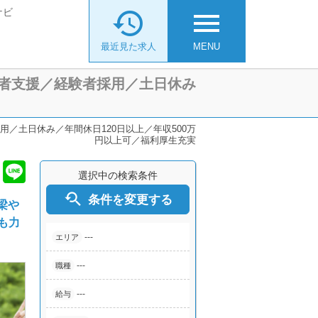
ナビ

menu
最近見た求人
MENU
者支援／経験者採用／土日休み
／土日休み／年間休日120日以上／年収500万
円以上可／福利厚生充実
選択中の検索条件

条件を変更する
梁や
も力
---
エリア
---
職種
---
給与