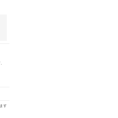
蓄、
ます