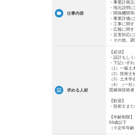
・事業計画立
・地元説明に
・関係機関等
仕事内容
・事業評価に
・工事に関す
・広報に関す
・災害対応に
・その他、調
【必須】
・設計もしく
・下記いずれ
（1）一級土
（2）技術士
（3）土木学
（4）（一社
質確保技術者
求める人材
【歓迎】
・技術士また
【年齢制限】
59歳以下
（※定年年齢