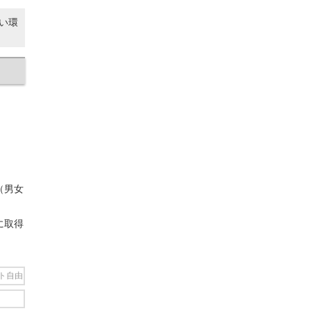
い環
（男女
に取得
ト自由