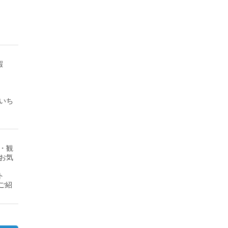
暇
いち
・観
お気
ト
ご紹