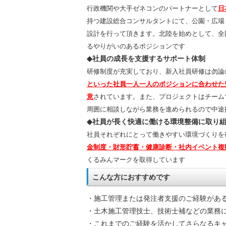
行政機関や大手ゼネコンのパートナーとして
日
持つ建設総合コンサルタントにて、公園・広場
設計を行って頂きます。北陸を始めとして、全
るやりがいのあるポジションです
◆社員の成長を支援するサポート体制
研修制度が充実しており、新入社員研修は勿論
といった社員一人一人のポジションに合わせた
意
されています。また、プロジェクトはチーム
周囲に相談しながら業務を進められるので中途
◆社員が長く快適に働ける環境整備に取り
社員それぞれにとって働きやすい環境づくりを
金制度・財形貯蓄・健康診断・社内イベント複
くるみんマークを取得しています
こんな方におすすめです
・施工管理または発注者支援のご経験があ
・土木施工管理技士、技術士補などの業務
・
これまでのご経験を活かしてさらなるキ