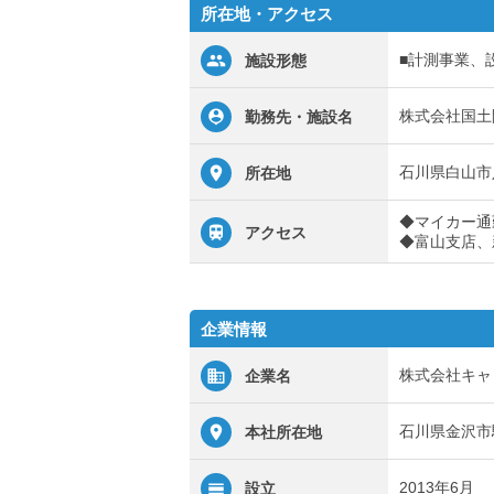
所在地・アクセス
■計測事業、
施設形態
株式会社国土
勤務先・施設名
石川県白山市八
所在地
◆マイカー通
アクセス
◆富山支店、
企業情報
株式会社キャ
企業名
石川県金沢市駅
本社所在地
2013年6月
設立