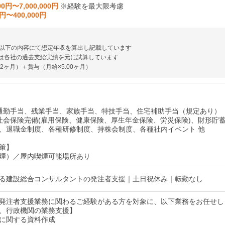
00円〜7,000,000円
※経験を最大限考慮
0円〜400,000円
以下の内容にて想定年収を算出し記載しています
は各社の過去支給実績を元に試算しています
2ヶ月）＋賞与（月給×5.00ヶ月）
通勤手当、残業手当、家族手当、特技手当、住宅補助手当（規定あり）
社会保険完備(雇用保険、健康保険、厚生年金保険、労災保険)、財形貯
、退職金制度、各種研修制度、持株会制度、各種社内イベント 他
策】
煙）／屋内喫煙可能場所あり
る建設総合コンサルタントの発注者支援｜土日祝休み｜転勤なし
発注者支援業務に関わるご経験がある方を対象に、以下業務をお任せし
、行政機関の業務支援】
に関する資料作成