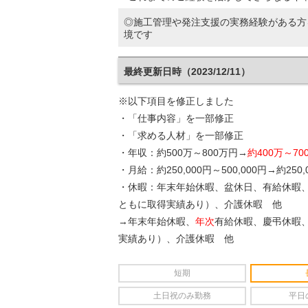
◎施工管理や発注支援の実務経験がある方
境です
最終更新日時（2023/12/11）
※以下項目を修正しました
・「仕事内容」を一部修正
・「求める人材」を一部修正
・年収：約500万～800万円→
約400万～70
・月給：約250,000円～500,000円→約250,
・休暇：年末年始休暇、盆休日、有給休暇、
ともに取得実績あり）、介護休暇 他
→年末年始休暇、
年次
有給休暇、慶弔休暇
実績あり）、介護休暇 他
短期
土日祝のみ勤務
平日