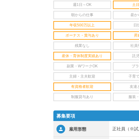
週1日～OK
土
朝からの仕事
昼か
年収500万以上
日
ボーナス・賞与あり
昇
残業なし
社員
産休・育休制度実績あり
託
副業・WワークOK
ブラ
主婦・主夫歓迎
子育
有資格者歓迎
友達
制服貸与あり
服装
募集要項
正社員（※試
雇用形態