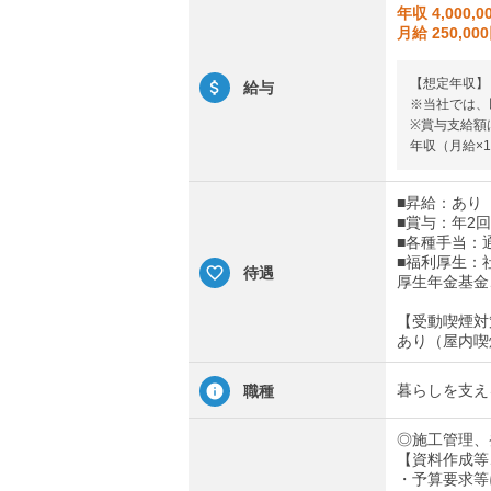
年収 4,000,0
月給 250,00
【想定年収】
給与
※当社では、
※賞与支給額
年収（月給×1
■昇給：あり
■賞与：年2回
■各種手当：
■福利厚生：
待遇
厚生年金基金
【受動喫煙対
あり（屋内喫
暮らしを支え
職種
◎施工管理、
【資料作成等
・予算要求等