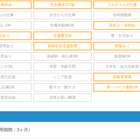
日祝休み
完全週休2日制
フルタイムの仕事
らの仕事
夕方からの仕事
短時間勤務
払いOK
扶養内勤務OK
高収入・高時給
給あり
交通費支給
寮・社宅あり
登用あり
資格取得支援制度
研修あり
児所あり
未経験・初心者OK
無資格OK
ンクOK
学歴・年齢不問
大学生・短大生歓迎
て両立応援
シニア歓迎
経験者優遇
と応募OK
駅チカ・駅ナカ
車・バイク通勤OK
・髪型自由
女性が多い職場
用期間：3ヶ月）