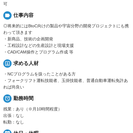
可
label
仕事内容
◎将来的にはBtoC向けの製品や宇宙分野の開発プロジェクトにも携
わって頂きます
・新商品、技術の企画開発
・工程設計などの生産設計と現場支援
・CAD/CAM操作とプログラム作成 等
portrait
求める人材
・NCプログラムを扱ったことがある方
・フォークリフト運転技能者、玉掛技能者、普通自動車運転免許あ
れば尚良い

勤務時間
残業：あり（※月10時間程度）
出張：なし
転勤：なし