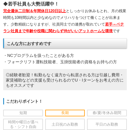
◆
若手社員も大勢活躍中！
完全週休二日制＆年間休日120日以上
としっかりお休みもとれ、月の残業
時間も10時間以内と少なめなのでメリハリをつけて働くことが出来ま
す。少数精鋭になりますが、社員同士での連携が取れていて
若手～ベテ
ラン社員まで年齢や役職に関わらず仲がいいアットホームな環境
です
こんな方におすすめです
・NCプログラムを扱ったことがある方
・フォークリフト運転技能者、玉掛技能者の資格をお持ちの方
◎経験者歓迎！転勤もなく遠方から転居される方は引越し費用・
家賃補助などの支援も受けられるのでU・Iターンをお考えの方に
もオススメです
こだわりポイント！
短期
長期
春/夏/冬休み期間
時間や曜日が選べ
土日祝のみ勤務
平日のみ勤務
る・シフト自由