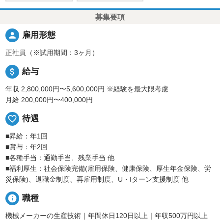
募集要項
person
雇用形態
正社員（※試用期間：3ヶ月）
attach_money
給与
年収 2,800,000円〜5,600,000円
※経験を最大限考慮
月給 200,000円〜400,000円
favorite_border
待遇
■昇給：年1回
■賞与：年2回
■各種手当：通勤手当、残業手当 他
■福利厚生：社会保険完備(雇用保険、健康保険、厚生年金保険、労
災保険)、退職金制度、再雇用制度、U・Iターン支援制度 他
info
職種
機械メーカーの生産技術｜年間休日120日以上｜年収500万円以上