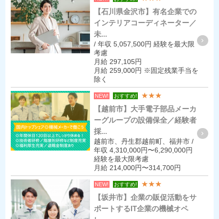
【石川県金沢市】有名企業での
インテリアコーディネーター／
未...
/ 年収 5,057,500円 経験を最大限
考慮
月給 297,105円
月給 259,000円 ※固定残業手当を
除く
★★★
NEW!
おすすめ!
【越前市】大手電子部品メーカ
ーグループの設備保全／経験者
採...
越前市、丹生郡越前町、福井市 /
年収 4,310,000円〜6,290,000円
経験を最大限考慮
月給 214,000円〜314,700円
★★★
NEW!
おすすめ!
【坂井市】企業の販促活動をサ
ポートするIT企業の機械オペ