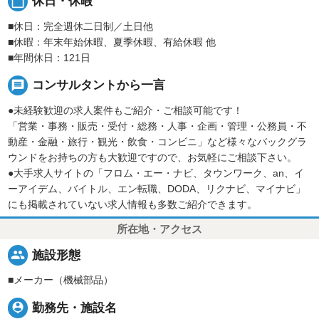
calendar_today
休日・休暇
■休日：完全週休二日制／土日他
■休暇：年末年始休暇、夏季休暇、有給休暇 他
■年間休日：121日
message
コンサルタントから一言
●未経験歓迎の求人案件もご紹介・ご相談可能です！
「営業・事務・販売・受付・総務・人事・企画・管理・公務員・不
動産・金融・旅行・観光・飲食・コンビニ」など様々なバックグラ
ウンドをお持ちの方も大歓迎ですので、お気軽にご相談下さい。
●大手求人サイトの「フロム・エー・ナビ、タウンワーク、an、イ
ーアイデム、バイトル、エン転職、DODA、リクナビ、マイナビ」
にも掲載されていない求人情報も多数ご紹介できます。
所在地・アクセス
people
施設形態
■メーカー（機械部品）
person_pin
勤務先・施設名