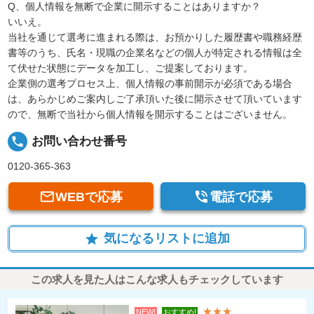
Q、個人情報を無断で企業に開示することはありますか？
いいえ。
当社を通じて選考に進まれる際は、お預かりした履歴書や職務経歴
書等のうち、氏名・現職の企業名などの個人が特定される情報は全
て伏せた状態にデータを加工し、ご提案しております。
企業側の選考プロセス上、個人情報の事前開示が必須である場合
は、あらかじめご案内しご了承頂いた後に開示させて頂いています
ので、無断で当社から個人情報を開示することはございません。
local_phone
お問い合わせ番号
0120-365-363


WEBで応募
電話で応募
気になるリストに追加
star
この求人を見た人はこんな求人もチェックしています
★★★
NEW!
おすすめ!