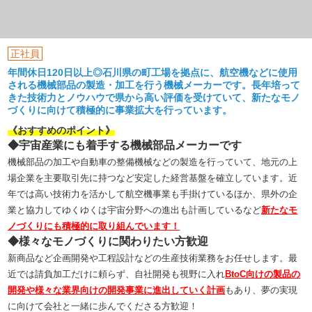
正社員
年間休日120日以上◎石川県の町工場を拠点に、航空機などに使用
される機械部品の製造・加工を行う機械メーカーです。長年培って
きた技術力とノウハウで県から高い評価を受けていて、新たなモノ
づくりに向けて積極的に事業拡大を行っています。
《おすすめのポイント》
◆宇宙産業にも着手する機械部品メーカーです
機械部品の加工や自動車の整備機械などの製造を行っていて、地元の上
場企業を主要取引先に持つなど安定した経営基盤を確立しています。近
年では高い技術力を活かして航空機事業も手掛けているほか、県外の企
業と協力してゆくゆくは宇宙分野への進出も計画しているなど
新たなモ
ノづくりにも積極的に取り組んでいます！
◆様々なモノづくりに関わりたい方歓迎
新商品など企画開発や工程設計などの生産技術業務をお任せします。最
近では請負加工だけに頼らず、自社開発も視野に入れ
BtoC向けの製品の
開発や様々な業界向けの開発事業に進出していく計画
もあり、夢の実現
に向けて会社と一緒に歩んでくださる方歓迎！