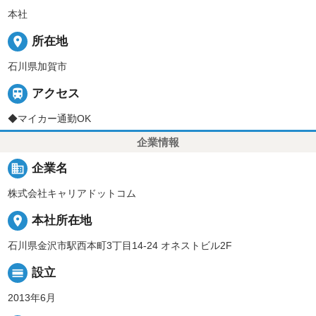
本社
place
所在地
石川県加賀市

アクセス
◆マイカー通勤OK
企業情報
business
企業名
株式会社キャリアドットコム
place
本社所在地
石川県金沢市駅西本町3丁目14-24 オネストビル2F
calendar_view_day
設立
2013年6月