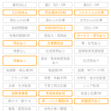
週4日以上
週2、3日～OK
週1日～OK
土日祝休み
完全週休2日制
フルタイムの仕事
朝からの仕事
昼からの仕事
夕方からの仕事
短時間勤務
年収500万以上
日払いOK
扶養内勤務OK
高収入・高時給
ボーナス・賞与あり
昇給あり
交通費支給
寮・社宅あり
残業なし
社員登用あり
資格取得支援制度
産休・育休制度実績
研修あり
託児所あり
あり
未経験・初心者OK
無資格OK
副業・WワークOK
ブランクOK
学歴・年齢不問
大学生・短大生歓迎
主婦・主夫歓迎
子育て両立応援
シニア歓迎
経験者優遇
有資格者歓迎
友達と応募OK
駅チカ・駅ナカ
車・バイク通勤OK
制服貸与あり
服装・髪型自由
女性が多い職場