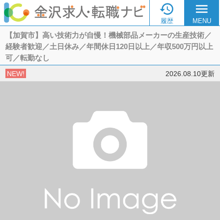

menu
履歴
MENU
【加賀市】高い技術力が自慢！機械部品メーカーの生産技術／
経験者歓迎／土日休み／年間休日120日以上／年収500万円以上
可／転勤なし
NEW!
2026.08.10更新