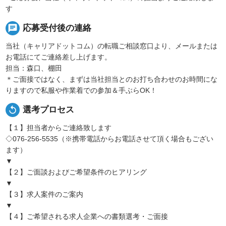
す
chat
応募受付後の連絡
当社（キャリアドットコム）の転職ご相談窓口より、メールまたは
お電話にてご連絡差し上げます。
担当：森口、棚田
＊ご面接ではなく、まずは当社担当とのお打ち合わせのお時間にな
りますので私服や作業着での参加＆手ぶらOK！
replay
選考プロセス
【１】担当者からご連絡致します
◇076-256-5535（※携帯電話からお電話させて頂く場合もござい
ます）
▼
【２】ご面談およびご希望条件のヒアリング
▼
【３】求人案件のご案内
▼
【４】ご希望される求人企業への書類選考・ご面接