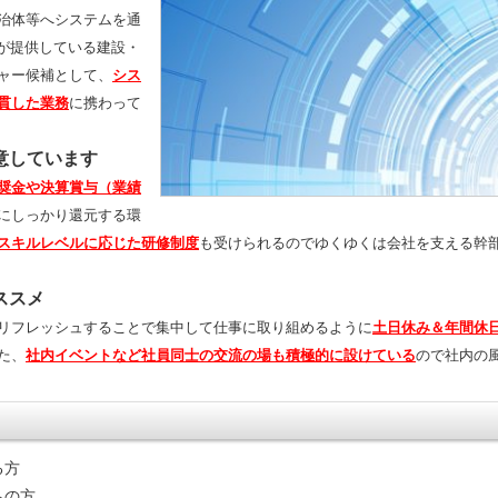
治体等へシステムを通
社が提供している建設・
ャー候補として、
シス
貫した業務
に携わって
意しています
奨金や決算賞与（業績
にしっかり還元する環
スキルレベルに応じた研修制度
も受けられるのでゆくゆくは会社を支える幹
ススメ
リフレッシュすることで集中して仕事に取り組めるように
土日休み＆年間休日
た、
社内イベントなど社員同士の交流の場も積極的に設けている
ので社内の
る方
ちの方