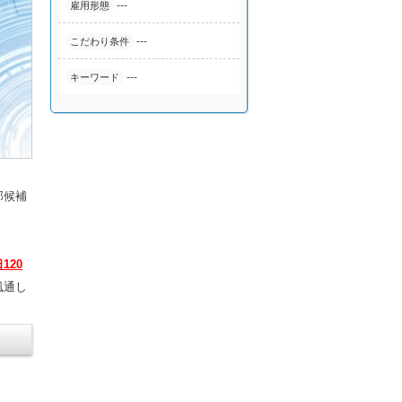
---
雇用形態
---
こだわり条件
---
キーワード
部候補
120
風通し