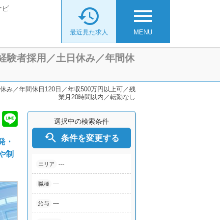
ナビ

menu
最近見た求人
MENU
／経験者採用／土日休み／年間休
み／年間休日120日／年収500万円以上可／残
業月20時間以内／転勤なし
選択中の検索条件

条件を変更する
発・
や制
---
エリア
---
職種
---
給与