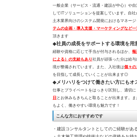
一般
企業（サービス・流通・建設が中心）や自
してITソリューションを提案しています。自
土木業界向けのシステム開発におけるマネージ
テムの企画・導入支援・マーケティングなど一
頂きます
◆
社員の成長をサポートする環境を用
経験や資格に応じて手当が付与されるほか、
報
による）の支給もあり
社員が頑張った分は給与
境が整備されています。また、入社後は
個々の
を目指して成長していくことが出来ます◎
◆
メリハリをつけて働きたい方にもオ
仕事とプライベートをはっきり区別し、適切に
日
とお休みもきちんと取ることが出来ます。ま
もよく、働きやすい環境も魅力です！
こんな方におすすめです
・建設コンサルタントとしてのご経験があ
・土木施工管理や技術士などの資格をお持