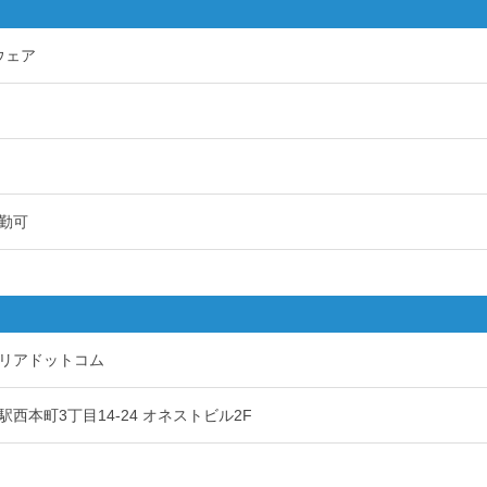
ウェア
勤可
リアドットコム
西本町3丁目14-24 オネストビル2F