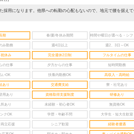
た採用になります。他県への転勤の心配もないので、地元で腰を据えて
長期
春/夏/冬休み期間
時間や曜日が選べる・シフ
のみ勤務
週4日以上
週2、3日～OK
日祝休み
完全週休2日制
フルタイムの仕事
らの仕事
夕方からの仕事
短時間勤務
払いOK
扶養内勤務OK
高収入・高時給
給あり
交通費支給
寮・社宅あり
登用あり
資格取得支援制度
研修あり
児所あり
未経験・初心者OK
無資格OK
ンクOK
学歴・年齢不問
大学生・短大生歓迎
て両立応援
シニア歓迎
経験者優遇
と応募OK
駅チカ・駅ナカ
車・バイク通勤OK