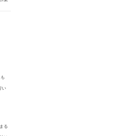
にも
行い
まる