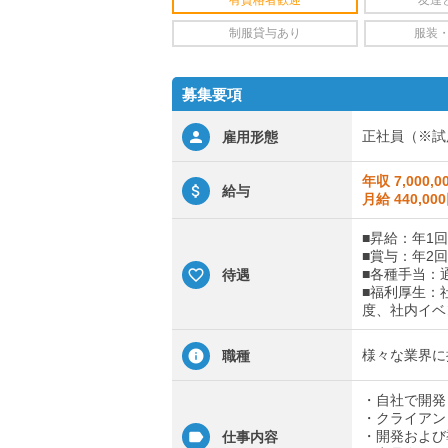
制服貸与あり
服装
募集要項
正社員（※試
雇用形態
年収 7,000,0
給与
月給 440,00
■昇給：年1回
■賞与：年2回
■各種手当：
待遇
■福利厚生：
度、社内イベ
様々な業界に
職種
・自社で開発
・クライアン
・開発および
仕事内容