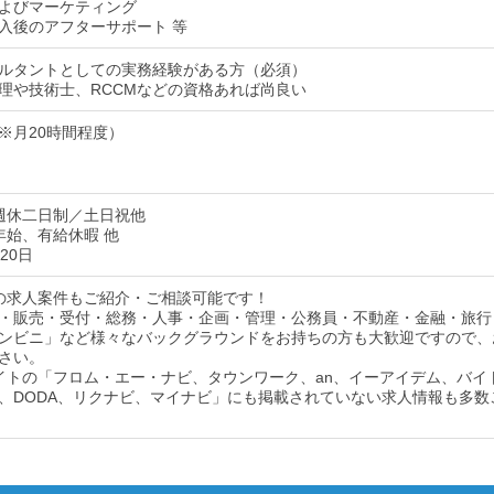
よびマーケティング
入後のアフターサポート 等
ルタントとしての実務経験がある方（必須）
理や技術士、RCCMなどの資格あれば尚良い
※月20時間程度）
週休二日制／土日祝他
年始、有給休暇 他
20日
の求人案件もご紹介・ご相談可能です！
・販売・受付・総務・人事・企画・管理・公務員・不動産・金融・旅行
ンビニ」など様々なバックグラウンドをお持ちの方も大歓迎ですので、
さい。
イトの「フロム・エー・ナビ、タウンワーク、an、イーアイデム、バイ
、DODA、リクナビ、マイナビ」にも掲載されていない求人情報も多数