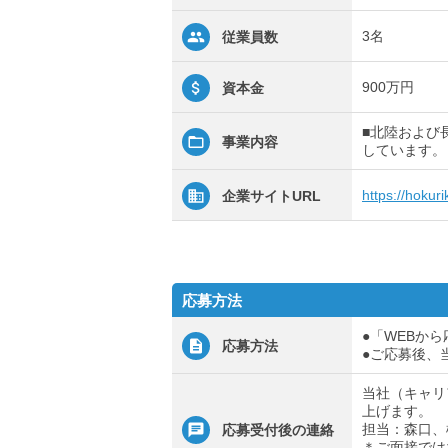
3名
従業員数
900万円
資本金
■北陸および
事業内容
しています。（
https://hokur
企業サイトURL
応募方法
●「WEBか
応募方法
●ご応募後、
当社（キャリ
上げます。
担当：森口、
応募受付後の連絡
＊ご面接では