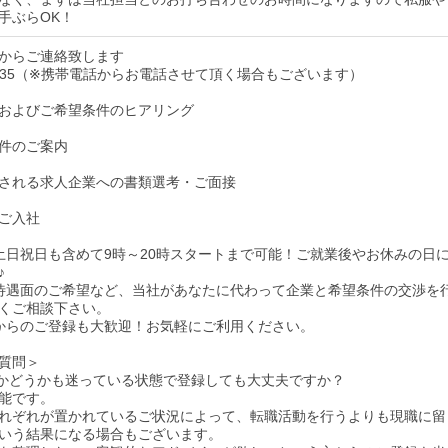
手ぶらOK！
からご連絡致します
6-5535（※携帯電話からお電話させて頂く場合もございます）
およびご希望条件のヒアリング
件のご案内
される求人企業への書類選考・ご面接
ご入社
土日祝日も含めて9時～20時スタートまで可能！ご就業後やお休みの日
♪
待遇面のご希望など、当社があなたに代わって企業と希望条件の交渉を
くご相談下さい。
からのご登録も大歓迎！お気軽にご利用ください。
質問＞
かどうかも迷っている状態で登録しても大丈夫ですか？
能です。
れぞれが置かれているご状況によって、転職活動を行うよりも現職に留
いう結果になる場合もございます。