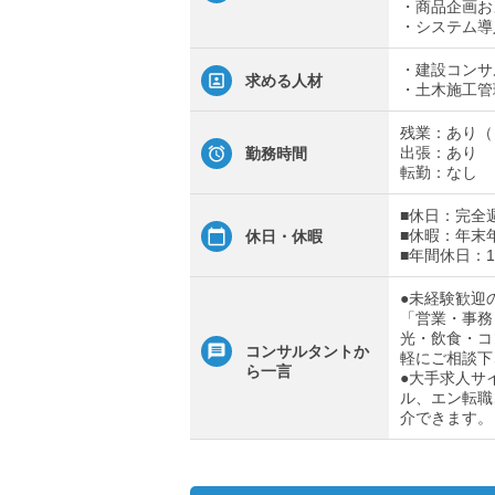
・商品企画お
・システム導
・建設コンサ
求める人材
・土木施工管
残業：あり（
出張：あり
勤務時間
転勤：なし
■休日：完全
■休暇：年末
休日・休暇
■年間休日：1
●未経験歓迎
「営業・事務
光・飲食・コ
コンサルタントか
軽にご相談下
ら一言
●大手求人サ
ル、エン転職
介できます。