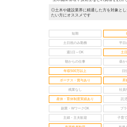
◎土木や建設業界に精通した方を対象とし
たい方にオススメです
短期
土日祝のみ勤務
平日
週1日～OK
土
朝からの仕事
昼か
年収500万以上
日
ボーナス・賞与あり
昇
残業なし
社員
産休・育休制度実績あり
託
副業・WワークOK
ブラ
主婦・主夫歓迎
子育
有資格者歓迎
友達