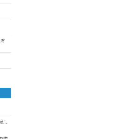
保有
差し
作業