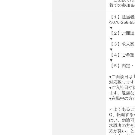
着での参加＆
【１】担当者
◇076-25
▼
【２】ご面談
▼
【３】求人案
▼
【４】ご希望
▼
【５】内定・
●ご面談日は
対応致します
●ご入社日や
ます。遠慮な
●在職中の方
＜よくあるご
Q、転職する
はい、勿論可
求職者の方そ
方が良い、と