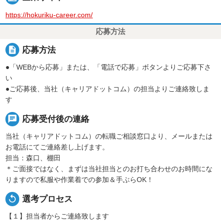
https://hokuriku-career.com/
応募方法
description
応募方法
●「WEBから応募」または、「電話で応募」ボタンよりご応募下さ
い
●ご応募後、当社（キャリアドットコム）の担当よりご連絡致しま
す
chat
応募受付後の連絡
当社（キャリアドットコム）の転職ご相談窓口より、メールまたは
お電話にてご連絡差し上げます。
担当：森口、棚田
＊ご面接ではなく、まずは当社担当とのお打ち合わせのお時間にな
りますので私服や作業着での参加＆手ぶらOK！
replay
選考プロセス
【１】担当者からご連絡致します