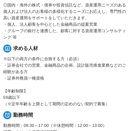
◎国内・海外の株式・債券や投資信託など、資産運用ニーズのある
個人および法人のお客様の多様化するニーズにお応えし、専門性の
高い資産運用をサポートをしていただきます。
・個人、法人顧客を中心とした金融商品の提案営業
・グループの銀行と連携した、顧客に対する資産運用コンサルティ
ング 等
portrait
求める人材
※以下の両方の条件に合致する方（必須）
・証券会社での営業、金融商品の企画、設計販売推進業務などのご
経験がある方
・証券外務員一種資格
【年齢制限】
59歳以下
（※定年年齢を上限として期間の定めのない契約で募集）

勤務時間
勤務時間：08:30～17:00（※休憩時間：12:00～13:00）