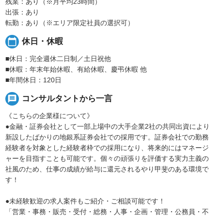
残業：あり（※月平均23時間）
出張：あり
転勤：あり（※エリア限定社員の選択可）
calendar_today
休日・休暇
■休日：完全週休二日制／土日祝他
■休暇：年末年始休暇、有給休暇、慶弔休暇 他
■年間休日：120日
message
コンサルタントから一言
《こちらの企業様について》
●金融・証券会社として一部上場中の大手企業2社の共同出資により
新設したばかりの地銀系証券会社での採用です。証券会社での勤務
経験者を対象とした経験者枠での採用になり、将来的にはマネージ
ャーを目指すことも可能です。個々の頑張りを評価する実力主義の
社風のため、仕事の成績が給与に還元されるやり甲斐のある環境で
す！
●未経験歓迎の求人案件もご紹介・ご相談可能です！
「営業・事務・販売・受付・総務・人事・企画・管理・公務員・不