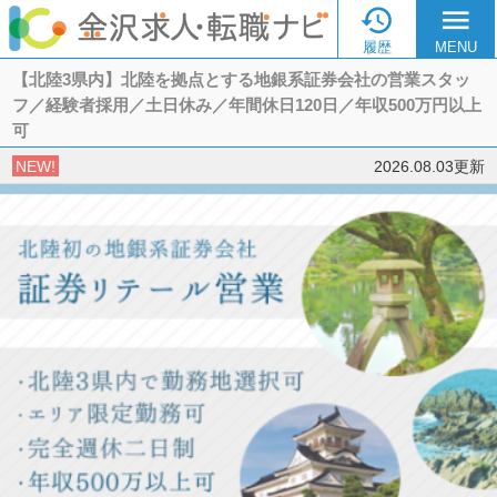

menu
履歴
MENU
【北陸3県内】北陸を拠点とする地銀系証券会社の営業スタッ
フ／経験者採用／土日休み／年間休日120日／年収500万円以上
可
NEW!
2026.08.03更新