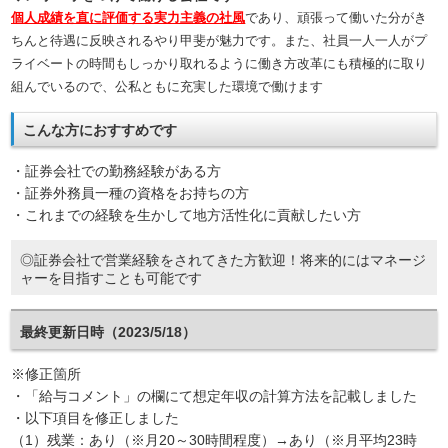
個人成績を直に評価する実力主義の社風
であり、頑張って働いた分がき
ちんと待遇に反映されるやり甲斐が魅力です。また、社員一人一人がプ
ライベートの時間もしっかり取れるように働き方改革にも積極的に取り
組んでいるので、公私ともに充実した環境で働けます
こんな方におすすめです
・証券会社での勤務経験がある方
・証券外務員一種の資格をお持ちの方
・これまでの経験を生かして地方活性化に貢献したい方
◎証券会社で営業経験をされてきた方歓迎！将来的にはマネージ
ャーを目指すことも可能です
最終更新日時（2023/5/18）
※修正箇所
・「給与コメント」の欄にて想定年収の計算方法を記載しました
・以下項目を修正しました
（1）残業：あり（※月20～30時間程度）→あり（※月平均23時