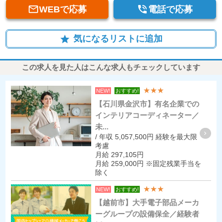


WEBで応募
電話で応募
気になるリストに追加
star
この求人を見た人はこんな求人もチェックしています
★★★
NEW!
おすすめ!
【石川県金沢市】有名企業での
インテリアコーディネーター／
未...
/ 年収 5,057,500円 経験を最大限
考慮
月給 297,105円
月給 259,000円 ※固定残業手当を
除く
★★★
NEW!
おすすめ!
【越前市】大手電子部品メーカ
ーグループの設備保全／経験者