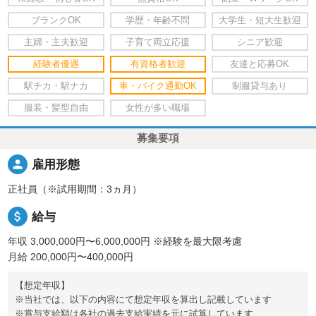
ブランクOK
学歴・年齢不問
大学生・短大生歓迎
主婦・主夫歓迎
子育て両立応援
シニア歓迎
経験者優遇
有資格者歓迎
友達と応募OK
駅チカ・駅ナカ
車・バイク通勤OK
制服貸与あり
服装・髪型自由
女性が多い職場
募集要項
person
雇用形態
正社員（※試用期間：3ヵ月）
attach_money
給与
年収 3,000,000円〜6,000,000円
※経験を最大限考慮
月給 200,000円〜400,000円
【想定年収】
※当社では、以下の内容にて想定年収を算出し記載しています
※賞与支給額は各社の過去支給実績を元に試算しています