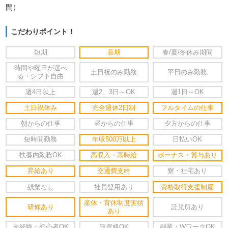
間）
こだわりポイント！
短期
長期
春/夏/冬休み期間
時間や曜日が選べ
土日祝のみ勤務
平日のみ勤務
る・シフト自由
週4日以上
週2、3日～OK
週1日～OK
土日祝休み
完全週休2日制
フルタイムの仕事
朝からの仕事
昼からの仕事
夕方からの仕事
短時間勤務
年収500万以上
日払いOK
扶養内勤務OK
高収入・高時給
ボーナス・賞与あり
昇給あり
交通費支給
寮・社宅あり
残業なし
社員登用あり
資格取得支援制度
産休・育休制度実績
研修あり
託児所あり
あり
未経験・初心者OK
無資格OK
副業・WワークOK