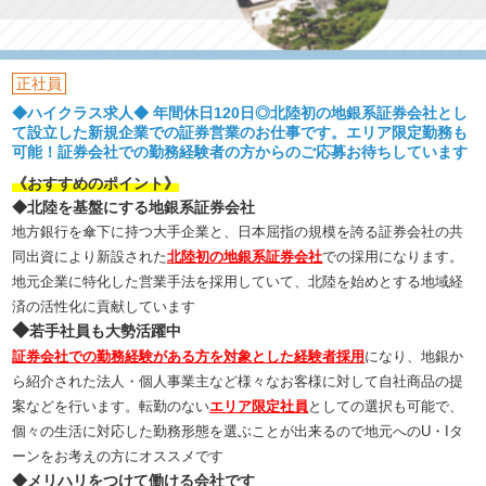
正社員
◆ハイクラス求人◆ 年間休日120日◎北陸初の地銀系証券会社とし
て設立した新規企業での証券営業のお仕事です。エリア限定勤務も
可能！証券会社での勤務経験者の方からのご応募お待ちしています
《おすすめのポイント》
◆北陸を基盤にする地銀系証券会社
地方銀行を傘下に持つ大手企業と、日本屈指の規模を誇る証券会社の共
同出資により新設された
北陸初の地銀系証券会社
での採用になります。
地元企業に特化した営業手法を採用していて、北陸を始めとする地域経
済の活性化に貢献しています
◆
若手社員も大勢活躍中
証券会社での勤務経験がある方を対象とした経験者採用
になり、地銀か
ら紹介された法人・個人事業主など様々なお客様に対して自社商品の提
案などを行います。転勤のない
エリア限定社員
としての選択も可能で、
個々の生活に対応した勤務形態を選ぶことが出来るので地元へのU・Iタ
ーンをお考えの方にオススメです
◆メリハリをつけて働ける会社です