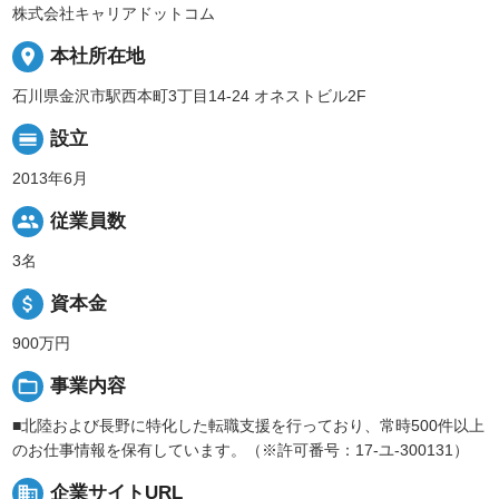
株式会社キャリアドットコム
place
本社所在地
石川県金沢市駅西本町3丁目14-24 オネストビル2F
calendar_view_day
設立
2013年6月
people
従業員数
3名
attach_money
資本金
900万円
folder_open
事業内容
■北陸および長野に特化した転職支援を行っており、常時500件以上
のお仕事情報を保有しています。（※許可番号：17-ユ-300131）
business
企業サイトURL