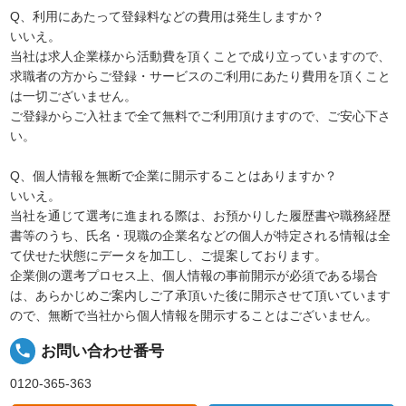
Q、利用にあたって登録料などの費用は発生しますか？
いいえ。
当社は求人企業様から活動費を頂くことで成り立っていますので、
求職者の方からご登録・サービスのご利用にあたり費用を頂くこと
は一切ございません。
ご登録からご入社まで全て無料でご利用頂けますので、ご安心下さ
い。
Q、個人情報を無断で企業に開示することはありますか？
いいえ。
当社を通じて選考に進まれる際は、お預かりした履歴書や職務経歴
書等のうち、氏名・現職の企業名などの個人が特定される情報は全
て伏せた状態にデータを加工し、ご提案しております。
企業側の選考プロセス上、個人情報の事前開示が必須である場合
は、あらかじめご案内しご了承頂いた後に開示させて頂いています
ので、無断で当社から個人情報を開示することはございません。
local_phone
お問い合わせ番号
0120-365-363