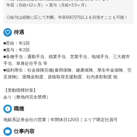
年収（月給×12ヶ月）＋賞与（月給×3.0ヶ月）
◎給与は経験に応じて判断。年収600万円以上を目指すことも可能！
favorite_border
待遇
■昇給：年1回
■賞与：年2回
■各種手当：通勤手当、残業手当、営業手当、地域手当、三大都市
手当、単身赴任手当 等
■福利厚生：社会保険完備(雇用保険、健康保険、厚生年金保険、労
災保険)、退職金制度、資格取得支援制度、社内表彰制度 他
【受動喫煙対策】
あり（敷地内完全禁煙）
info
職種
地銀系証券会社の営業｜年間休日120日｜エリア限定社員可
label
仕事内容