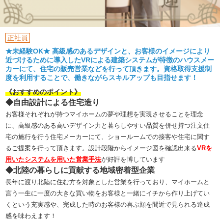
正社員
★未経験OK★ 高級感のあるデザインと、お客様のイメージにより
近づけるために導入したVRによる建築システムが特徴のハウスメー
カーにて、住宅の販売営業などを行って頂きます。資格取得支援制
度を利用することで、働きながらスキルアップも目指せます！
《おすすめのポイント》
◆自由設計による住宅造り
お客様それぞれが持つマイホームの夢や理想を実現させることを理念
に、高級感のある高いデザイン力と暮らしやすい品質を併せ持つ注文住
宅の施行を行う住宅メーカーにて、ショールームでの接客や住宅に関す
るご提案を行って頂きます。設計段階からイメージ図を確認出来る
VRを
用いたシステムを用いた営業手法
が好評を博しています
◆
北陸の暮らしに貢献する地域密着型企業
長年に渡り北陸に住む方を対象とした営業を行っており、マイホームと
言う一生に一度の大きな買い物をお客様と一緒にイチから作り上げてい
くという充実感や、完成した時のお客様の喜ぶ顔を間近で見られる達成
感を味わえます！