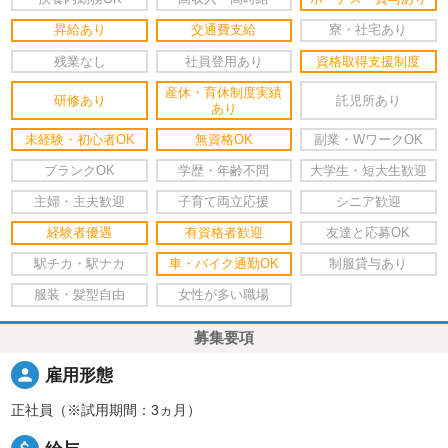
昇給あり
交通費支給
寮・社宅あり
残業なし
社員登用あり
資格取得支援制度
産休・育休制度実績
研修あり
託児所あり
あり
未経験・初心者OK
無資格OK
副業・WワークOK
ブランクOK
学歴・年齢不問
大学生・短大生歓迎
主婦・主夫歓迎
子育て両立応援
シニア歓迎
経験者優遇
有資格者歓迎
友達と応募OK
駅チカ・駅ナカ
車・バイク通勤OK
制服貸与あり
服装・髪型自由
女性が多い職場
募集要項
person
雇用形態
正社員（※試用期間：3ヵ月）