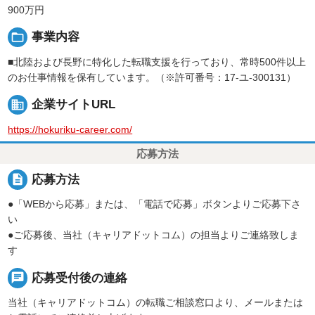
900万円
folder_open
事業内容
■北陸および長野に特化した転職支援を行っており、常時500件以上
のお仕事情報を保有しています。（※許可番号：17-ユ-300131）
business
企業サイトURL
https://hokuriku-career.com/
応募方法
description
応募方法
●「WEBから応募」または、「電話で応募」ボタンよりご応募下さ
い
●ご応募後、当社（キャリアドットコム）の担当よりご連絡致しま
す
chat
応募受付後の連絡
当社（キャリアドットコム）の転職ご相談窓口より、メールまたは