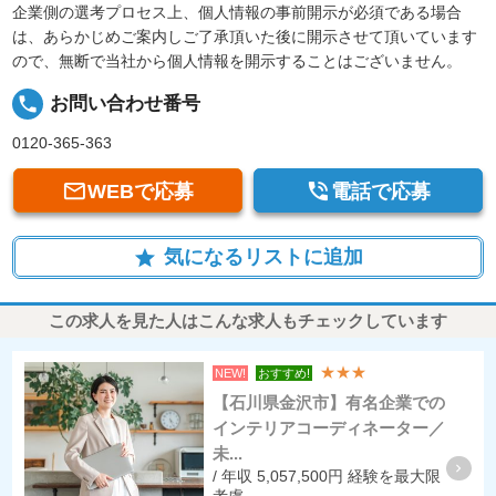
企業側の選考プロセス上、個人情報の事前開示が必須である場合
は、あらかじめご案内しご了承頂いた後に開示させて頂いています
ので、無断で当社から個人情報を開示することはございません。
local_phone
お問い合わせ番号
0120-365-363


WEBで応募
電話で応募
気になるリストに追加
star
この求人を見た人はこんな求人もチェックしています
★★★
NEW!
おすすめ!
【石川県金沢市】有名企業での
インテリアコーディネーター／
未...
/ 年収 5,057,500円 経験を最大限