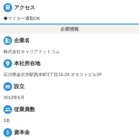

アクセス
◆マイカー通勤OK
企業情報
business
企業名
株式会社キャリアドットコム
place
本社所在地
石川県金沢市駅西本町3丁目14-24 オネストビル2F
calendar_view_day
設立
2013年6月
people
従業員数
3名
attach_money
資本金