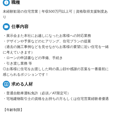
info
職種
未経験歓迎の住宅営業｜年収500万円以上可｜資格取得支援制度あ
り
label
仕事内容
・展示会また本社にお越しになったお客様への対応業務
・デザインや予算などのヒアリング、住宅プランの提案
（過去の施工事例などを見せながらお客様の要望に近い住宅を一緒
に考えていきます）
・ローンの申請書などの準備、手続き
・引き渡し業務 等
◎お客様に住宅をお渡しした時の喜ぶ顔や感謝の言葉を一番最初に
感じられるポジションです！
portrait
求める人材
・普通自動車運転免許（必須／AT限定可）
・宅地建物取引士の資格をお持ちの方もしくは住宅営業経験者優遇
【年齢制限】