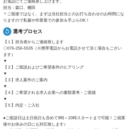
お電話にてご連絡差し上げます。
担当：森口、棚田
＊ご面接ではなく、まずは当社担当とのお打ち合わせのお時間にな
りますので私服や作業着での参加＆手ぶらOK！
replay
選考プロセス
【１】担当者からご連絡致します
◇076-256-5535（※携帯電話からお電話させて頂く場合もござい
ます）
▼
【２】ご面談およびご希望条件のヒアリング
▼
【３】求人案件のご案内
▼
【４】ご希望される求人企業への書類選考・ご面接
▼
【５】内定・ご入社
●ご面談日は土日祝日も含めて9時～20時スタートまで可能！ご就業
後やお休みの日にも対応致します♪