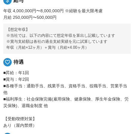
attach_money
給与
年収 4,000,000円〜8,000,000円
※経験を最大限考慮
月給 250,000円〜500,000円
【想定年収】
※当社では、以下の内容にて想定年収を算出し記載しています
※賞与支給額は各社の過去支給実績を元に試算しています
年収（月給×12ヶ月）＋賞与（月給×4.00ヶ月）
favorite_border
待遇
■昇給：年1回
■賞与：年2回
■各種手当：通勤手当、残業手当、資格手当、役職手当、営業手当
他
■福利厚生：社会保険完備(雇用保険、健康保険、厚生年金保険、労
災保険)、退職金制度 他
【受動喫煙対策】
あり（屋内禁煙）