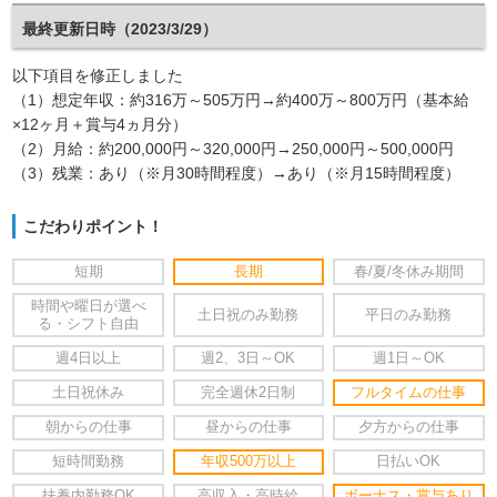
最終更新日時（2023/3/29）
以下項目を修正しました
（1）想定年収：約316万～505万円→約400万～800万円（基本給
×12ヶ月＋賞与4ヵ月分）
（2）月給：約200,000円～320,000円→250,000円～500,000円
（3）残業：あり（※月30時間程度）→あり（※月15時間程度）
こだわりポイント！
短期
長期
春/夏/冬休み期間
時間や曜日が選べ
土日祝のみ勤務
平日のみ勤務
る・シフト自由
週4日以上
週2、3日～OK
週1日～OK
土日祝休み
完全週休2日制
フルタイムの仕事
朝からの仕事
昼からの仕事
夕方からの仕事
短時間勤務
年収500万以上
日払いOK
扶養内勤務OK
高収入・高時給
ボーナス・賞与あり