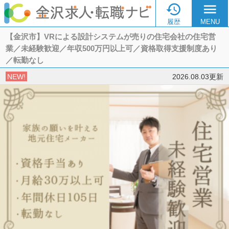

menu
履歴
MENU
【金沢市】VRによる設計システムが売りの住宅会社の住宅営
業／未経験歓迎／年収500万円以上可／資格取得支援制度あり
／転勤なし
NEW!
2026.08.03更新