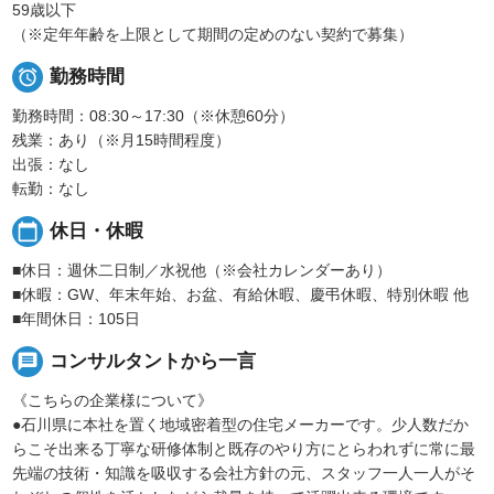
59歳以下
（※定年年齢を上限として期間の定めのない契約で募集）

勤務時間
勤務時間：08:30～17:30（※休憩60分）
残業：あり（※月15時間程度）
出張：なし
転勤：なし
calendar_today
休日・休暇
■休日：週休二日制／水祝他（※会社カレンダーあり）
■休暇：GW、年末年始、お盆、有給休暇、慶弔休暇、特別休暇 他
■年間休日：105日
message
コンサルタントから一言
《こちらの企業様について》
●石川県に本社を置く地域密着型の住宅メーカーです。少人数だか
らこそ出来る丁寧な研修体制と既存のやり方にとらわれずに常に最
先端の技術・知識を吸収する会社方針の元、スタッフ一人一人がそ