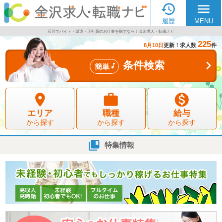

menu
履歴
MENU
石川でバイト・派遣・正社員のお仕事を探すなら！金沢求人・転職ナビ
225
8月10日
更新！求人数
件

条件検索

簡単



エリア
職種
給与
から探す
から探す
から探す

特集情報