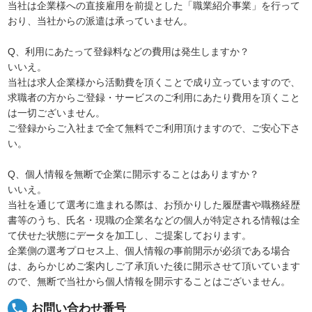
当社は企業様への直接雇用を前提とした「職業紹介事業」を行って
おり、当社からの派遣は承っていません。
Q、利用にあたって登録料などの費用は発生しますか？
いいえ。
当社は求人企業様から活動費を頂くことで成り立っていますので、
求職者の方からご登録・サービスのご利用にあたり費用を頂くこと
は一切ございません。
ご登録からご入社まで全て無料でご利用頂けますので、ご安心下さ
い。
Q、個人情報を無断で企業に開示することはありますか？
いいえ。
当社を通じて選考に進まれる際は、お預かりした履歴書や職務経歴
書等のうち、氏名・現職の企業名などの個人が特定される情報は全
て伏せた状態にデータを加工し、ご提案しております。
企業側の選考プロセス上、個人情報の事前開示が必須である場合
は、あらかじめご案内しご了承頂いた後に開示させて頂いています
ので、無断で当社から個人情報を開示することはございません。
local_phone
お問い合わせ番号