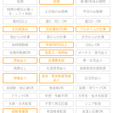
短期
長期
春/夏/冬休み期間
時間や曜日が選べ
土日祝のみ勤務
平日のみ勤務
る・シフト自由
週4日以上
週2、3日～OK
週1日～OK
土日祝休み
完全週休2日制
フルタイムの仕事
朝からの仕事
昼からの仕事
夕方からの仕事
短時間勤務
年収500万以上
日払いOK
扶養内勤務OK
高収入・高時給
ボーナス・賞与あり
昇給あり
交通費支給
寮・社宅あり
残業なし
社員登用あり
資格取得支援制度
産休・育休制度実績
研修あり
託児所あり
あり
未経験・初心者OK
無資格OK
副業・WワークOK
ブランクOK
学歴・年齢不問
大学生・短大生歓迎
主婦・主夫歓迎
子育て両立応援
シニア歓迎
経験者優遇
有資格者歓迎
友達と応募OK