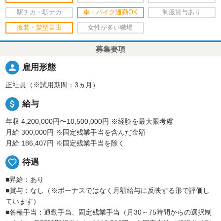
駅チカ・駅ナカ
車・バイク通勤OK
制服貸与あり
服装・髪型自由
女性が多い職場
募集要項
person
雇用形態
正社員（※試用期間：3ヵ月）
attach_money
給与
年収 4,200,000円〜10,500,000円
※経験を最大限考慮
月給 300,000円
※固定残業手当を含んだ金額
月給 186,407円
※固定残業手当を除く
favorite_border
待遇
■昇給：あり
■賞与：なし（※ボーナスではなく月額給与に反映する形で評価し
ています）
■各種手当：通勤手当、固定残業手当（月30～75時間からの選択制