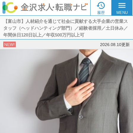

menu
履歴
MENU
【富山市】人材紹介を通じて社会に貢献する大手企業の営業ス
タッフ（ヘッドハンティング部門）／経験者採用／土日休み／
年間休日120日以上／年収500万円以上可
NEW!
2026.08.10更新