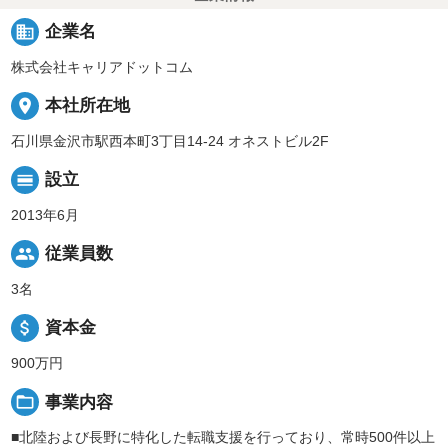
business
企業名
株式会社キャリアドットコム
place
本社所在地
石川県金沢市駅西本町3丁目14-24 オネストビル2F
calendar_view_day
設立
2013年6月
people
従業員数
3名
attach_money
資本金
900万円
folder_open
事業内容
■北陸および長野に特化した転職支援を行っており、常時500件以上