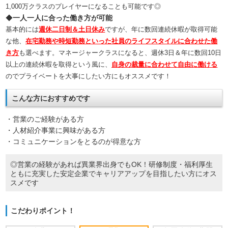
1,000万クラスのプレイヤーになることも可能です◎
◆
一人一人に合った働き方が可能
基本的には
週休二日制＆土日休み
ですが、年に数回連続休暇が取得可能
な他、
在宅勤務や時短勤務といった社員のライフスタイルに合わせた働
き方
も選べます。マネージャークラスになると、週休3日＆年に数回10日
以上の連続休暇を取得という風に、
自身の裁量に合わせて自由に働ける
のでプライベートを大事にしたい方にもオススメです！
こんな方におすすめです
・営業のご経験がある方
・人材紹介事業に興味がある方
・コミュニケーションをとるのが得意な方
◎営業の経験があれば異業界出身でもOK！研修制度・福利厚生
ともに充実した安定企業でキャリアアップを目指したい方にオス
スメです
こだわりポイント！