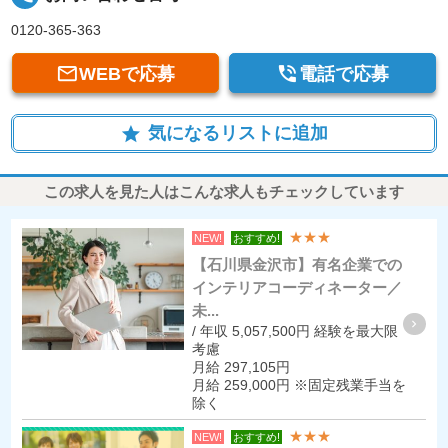
0120-365-363


WEBで応募
電話で応募
気になるリストに追加
star
この求人を見た人はこんな求人もチェックしています
★★★
NEW!
おすすめ!
【石川県金沢市】有名企業での
インテリアコーディネーター／
未...
/ 年収 5,057,500円 経験を最大限
考慮
月給 297,105円
月給 259,000円 ※固定残業手当を
除く
★★★
NEW!
おすすめ!