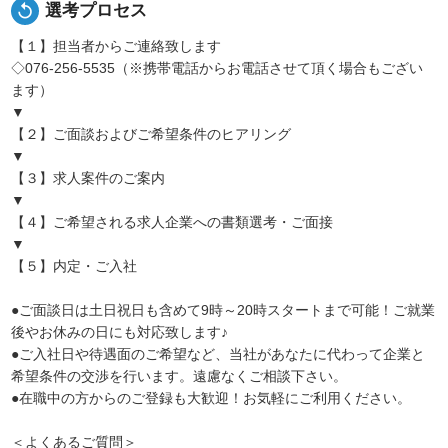
replay
選考プロセス
【１】担当者からご連絡致します
◇076-256-5535（※携帯電話からお電話させて頂く場合もござい
ます）
▼
【２】ご面談およびご希望条件のヒアリング
▼
【３】求人案件のご案内
▼
【４】ご希望される求人企業への書類選考・ご面接
▼
【５】内定・ご入社
●ご面談日は土日祝日も含めて9時～20時スタートまで可能！ご就業
後やお休みの日にも対応致します♪
●ご入社日や待遇面のご希望など、当社があなたに代わって企業と
希望条件の交渉を行います。遠慮なくご相談下さい。
●在職中の方からのご登録も大歓迎！お気軽にご利用ください。
＜よくあるご質問＞