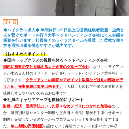
正社員
◆ハイクラス求人◆ 年間休日120日以上◎営業経験者歓迎！企業と
人を繋ぐサポートを行う大手ヘッドハンティング会社にて人材紹介
業務を行います。社員個々のライフスタイルを尊重した柔軟な働き
方を選択出来る働きやすさが魅力です。
《おすすめのポイント》
◆
国内トップクラスの規模を誇るヘッドハンティング会社
国内に複数の支社を構える大手企業のグループ会社
になり、クライアン
トが求める人材のリサーチ・紹介を行うヘッドハンティング業務を行っ
て頂きます。
クライアントの開拓やアポイント取得などは別の部署が行
うため、提案業務に集中出来ます。
「人材」を通じて企業の事業拡大を
後押しするやりがいのあるお仕事です
◆
社員のキャリアアップを積極的にサポート
財務・経済・営業手法といった様々なカテゴリに分かれた勉強会
のほ
か、階層別研修やメンター制度など自身の成長に繋がる手厚いサポート
制度が充実しているので一からプロフェッショナルを目指せます！ま
た、
年に4回の評価制度
を設けていて昇給のチャンスも多いので年収