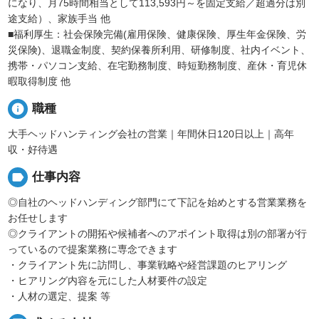
になり、月75時間相当として113,593円～を固定支給／超過分は別
途支給）、家族手当 他
■福利厚生：社会保険完備(雇用保険、健康保険、厚生年金保険、労
災保険)、退職金制度、契約保養所利用、研修制度、社内イベント、
携帯・パソコン支給、在宅勤務制度、時短勤務制度、産休・育児休
暇取得制度 他
info
職種
大手ヘッドハンティング会社の営業｜年間休日120日以上｜高年
収・好待遇
label
仕事内容
◎自社のヘッドハンディング部門にて下記を始めとする営業業務を
お任せします
◎クライアントの開拓や候補者へのアポイント取得は別の部署が行
っているので提案業務に専念できます
・クライアント先に訪問し、事業戦略や経営課題のヒアリング
・ヒアリング内容を元にした人材要件の設定
・人材の選定、提案 等