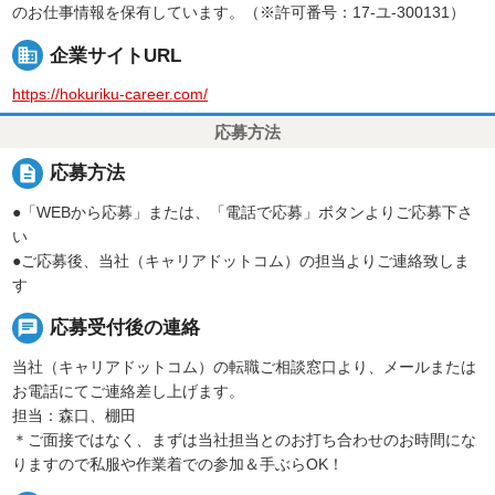
のお仕事情報を保有しています。（※許可番号：17-ユ-300131）
business
企業サイトURL
https://hokuriku-career.com/
応募方法
description
応募方法
●「WEBから応募」または、「電話で応募」ボタンよりご応募下さ
い
●ご応募後、当社（キャリアドットコム）の担当よりご連絡致しま
す
chat
応募受付後の連絡
当社（キャリアドットコム）の転職ご相談窓口より、メールまたは
お電話にてご連絡差し上げます。
担当：森口、棚田
＊ご面接ではなく、まずは当社担当とのお打ち合わせのお時間にな
りますので私服や作業着での参加＆手ぶらOK！