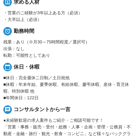
portrait
求める人材
・営業のご経験が3年以上ある方（必須）
・大卒以上（必須）

勤務時間
残業：あり（※月30～75時間程度／選択可）
出張：なし
転勤：可能性としてあり
calendar_today
休日・休暇
■休日：完全週休二日制／土日祝他
■休暇：年末年始、夏季休暇、有給休暇、慶弔休暇、産休・育児休
暇、特別休暇 他
■年間休日：122日
message
コンサルタントから一言
●未経験歓迎の求人案件もご紹介・ご相談可能です！
「営業・事務・販売・受付・総務・人事・企画・管理・公務員・不
動産・金融・旅行・観光・飲食・コンビニ」など様々なバックグラ