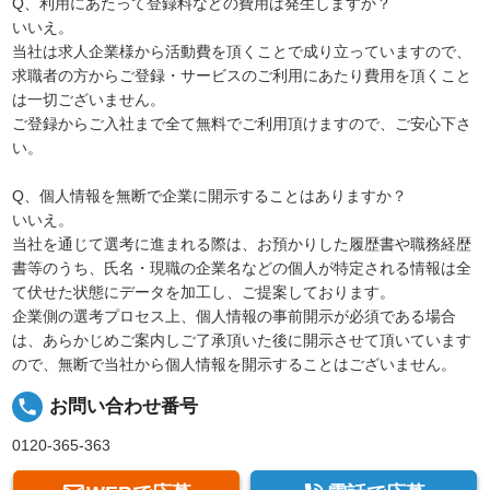
Q、利用にあたって登録料などの費用は発生しますか？
いいえ。
当社は求人企業様から活動費を頂くことで成り立っていますので、
求職者の方からご登録・サービスのご利用にあたり費用を頂くこと
は一切ございません。
ご登録からご入社まで全て無料でご利用頂けますので、ご安心下さ
い。
Q、個人情報を無断で企業に開示することはありますか？
いいえ。
当社を通じて選考に進まれる際は、お預かりした履歴書や職務経歴
書等のうち、氏名・現職の企業名などの個人が特定される情報は全
て伏せた状態にデータを加工し、ご提案しております。
企業側の選考プロセス上、個人情報の事前開示が必須である場合
は、あらかじめご案内しご了承頂いた後に開示させて頂いています
ので、無断で当社から個人情報を開示することはございません。
local_phone
お問い合わせ番号
0120-365-363