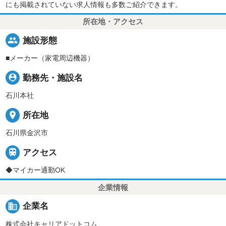
にも掲載されていない求人情報も多数ご紹介できます。
所在地・アクセス
people
施設形態
■メーカー（家電周辺機器）
person_pin
勤務先・施設名
石川本社
place
所在地
石川県金沢市

アクセス
◆マイカー通勤OK
企業情報
business
企業名
株式会社キャリアドットコム