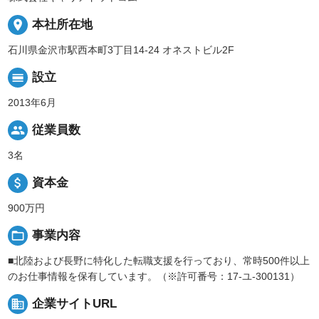
place
本社所在地
石川県金沢市駅西本町3丁目14-24 オネストビル2F
calendar_view_day
設立
2013年6月
people
従業員数
3名
attach_money
資本金
900万円
folder_open
事業内容
■北陸および長野に特化した転職支援を行っており、常時500件以上
のお仕事情報を保有しています。（※許可番号：17-ユ-300131）
business
企業サイトURL