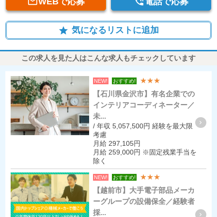


WEBで応募
電話で応募
気になるリストに追加
star
この求人を見た人はこんな求人もチェックしています
★★★
NEW!
おすすめ!
【石川県金沢市】有名企業での
インテリアコーディネーター／
未...
/ 年収 5,057,500円 経験を最大限
考慮
月給 297,105円
月給 259,000円 ※固定残業手当を
除く
★★★
NEW!
おすすめ!
【越前市】大手電子部品メーカ
ーグループの設備保全／経験者
採...