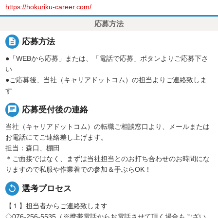
https://hokuriku-career.com/
応募方法
description
応募方法
●「WEBから応募」または、「電話で応募」ボタンよりご応募下さ
い
●ご応募後、当社（キャリアドットコム）の担当よりご連絡致しま
す
chat
応募受付後の連絡
当社（キャリアドットコム）の転職ご相談窓口より、メールまたは
お電話にてご連絡差し上げます。
担当：森口、棚田
＊ご面接ではなく、まずは当社担当とのお打ち合わせのお時間にな
りますので私服や作業着での参加＆手ぶらOK！
replay
選考プロセス
【１】担当者からご連絡致します
◇076-256-5535（※携帯電話からお電話させて頂く場合もござい