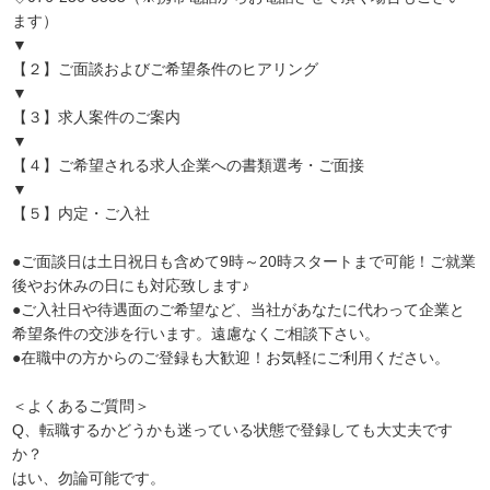
ます）
▼
【２】ご面談およびご希望条件のヒアリング
▼
【３】求人案件のご案内
▼
【４】ご希望される求人企業への書類選考・ご面接
▼
【５】内定・ご入社
●ご面談日は土日祝日も含めて9時～20時スタートまで可能！ご就業
後やお休みの日にも対応致します♪
●ご入社日や待遇面のご希望など、当社があなたに代わって企業と
希望条件の交渉を行います。遠慮なくご相談下さい。
●在職中の方からのご登録も大歓迎！お気軽にご利用ください。
＜よくあるご質問＞
Q、転職するかどうかも迷っている状態で登録しても大丈夫です
か？
はい、勿論可能です。