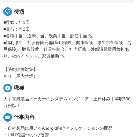
favorite_border
待遇
■昇給：年1回
■賞与：年2回
■各種手当：通勤手当、残業手当、赴任手当 他
■福利厚生：社会保険完備(雇用保険、健康保険、厚生年金保険、労
災保険)、財形貯蓄、社員持株会、社内研修、外部講習費用負担あ
り、社内イベント、家賃補助 他
【受動喫煙対策】
あり（屋内禁煙）
info
職種
大手電気製品メーカーのシステムエンジニア｜土日休み｜年収500
万円以上
label
仕事内容
・自社製品に用いるAndroid向けアプリケーションの開発
・UI/UX設計および改善