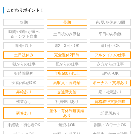
こだわりポイント！
短期
長期
春/夏/冬休み期間
時間や曜日が選べ
土日祝のみ勤務
平日のみ勤務
る・シフト自由
週4日以上
週2、3日～OK
週1日～OK
土日祝休み
完全週休2日制
フルタイムの仕事
朝からの仕事
昼からの仕事
夕方からの仕事
短時間勤務
年収500万以上
日払いOK
扶養内勤務OK
高収入・高時給
ボーナス・賞与あり
昇給あり
交通費支給
寮・社宅あり
残業なし
社員登用あり
資格取得支援制度
産休・育休制度実績
研修あり
託児所あり
あり
未経験・初心者OK
無資格OK
副業・WワークOK