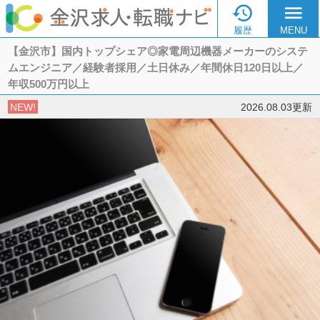

menu
履歴
MENU
【金沢市】国内トップシェア◎家電周辺機器メーカーのシステ
ムエンジニア／経験者採用／土日休み／年間休日120日以上／
年収500万円以上
NEW!
2026.08.03更新