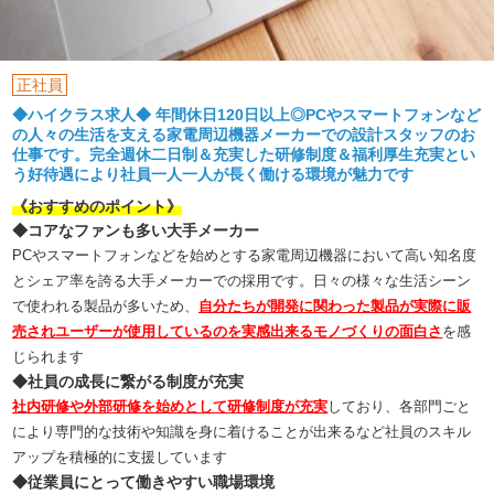
正社員
◆ハイクラス求人◆ 年間休日120日以上◎PCやスマートフォンなど
の人々の生活を支える家電周辺機器メーカーでの設計スタッフのお
仕事です。完全週休二日制＆充実した研修制度＆福利厚生充実とい
う好待遇により社員一人一人が長く働ける環境が魅力です
《おすすめのポイント》
◆コアなファンも多い大手メーカー
PCやスマートフォンなどを始めとする家電周辺機器において高い知名度
とシェア率を誇る大手メーカーでの採用です。日々の様々な生活シーン
で使われる製品が多いため、
自分たちが開発に関わった製品が実際に販
売されユーザーが使用しているのを実感出来るモノづくりの面白さ
を感
じられます
◆社員の成長に繋がる制度が充実
社内研修や外部研修を始めとして研修制度が充実
しており、各部門ごと
により専門的な技術や知識を身に着けることが出来るなど社員のスキル
アップを積極的に支援しています
◆従業員にとって働きやすい職場環境