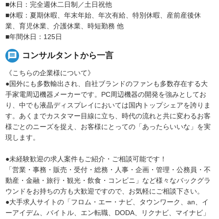
■休日：完全週休二日制／土日祝他
■休暇：夏期休暇、年末年始、年次有給、特別休暇、産前産後休
業、育児休業、介護休業、時短勤務 他
■年間休日：125日
message
コンサルタントから一言
《こちらの企業様について》
●国外にも多数輸出され、自社ブランドのファンも多数存在する大
手家電周辺機器メーカーです。PC周辺機器の開発を強みとしてお
り、中でも液晶ディスプレイにおいては国内トップシェアを誇りま
す。あくまでカスタマー目線に立ち、時代の流れと共に変わるお客
様ごとのニーズを捉え、お客様にとっての「あったらいいな」を実
現します。
●未経験歓迎の求人案件もご紹介・ご相談可能です！
「営業・事務・販売・受付・総務・人事・企画・管理・公務員・不
動産・金融・旅行・観光・飲食・コンビニ」など様々なバックグラ
ウンドをお持ちの方も大歓迎ですので、お気軽にご相談下さい。
●大手求人サイトの「フロム・エー・ナビ、タウンワーク、an、イ
ーアイデム、バイトル、エン転職、DODA、リクナビ、マイナビ」