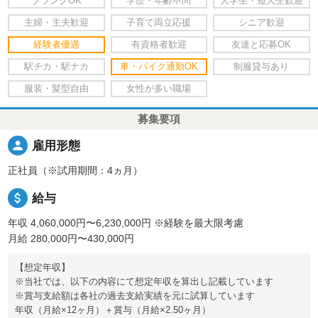
ブランクOK
学歴・年齢不問
大学生・短大生歓迎
主婦・主夫歓迎
子育て両立応援
シニア歓迎
経験者優遇
有資格者歓迎
友達と応募OK
駅チカ・駅ナカ
車・バイク通勤OK
制服貸与あり
服装・髪型自由
女性が多い職場
募集要項
person
雇用形態
正社員（※試用期間：4ヵ月）
attach_money
給与
年収 4,060,000円〜6,230,000円
※経験を最大限考慮
月給 280,000円〜430,000円
【想定年収】
※当社では、以下の内容にて想定年収を算出し記載しています
※賞与支給額は各社の過去支給実績を元に試算しています
年収（月給×12ヶ月）＋賞与（月給×2.50ヶ月）