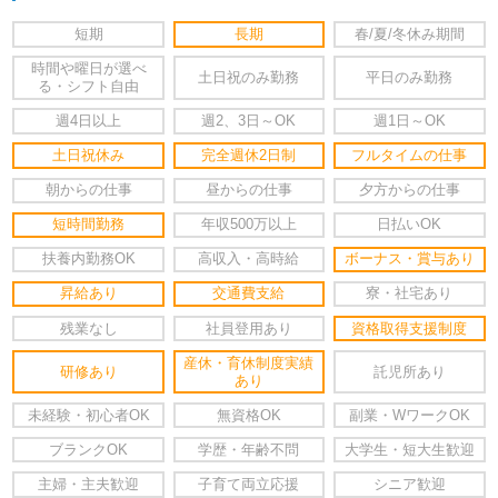
短期
長期
春/夏/冬休み期間
時間や曜日が選べ
土日祝のみ勤務
平日のみ勤務
る・シフト自由
週4日以上
週2、3日～OK
週1日～OK
土日祝休み
完全週休2日制
フルタイムの仕事
朝からの仕事
昼からの仕事
夕方からの仕事
短時間勤務
年収500万以上
日払いOK
扶養内勤務OK
高収入・高時給
ボーナス・賞与あり
昇給あり
交通費支給
寮・社宅あり
残業なし
社員登用あり
資格取得支援制度
産休・育休制度実績
研修あり
託児所あり
あり
未経験・初心者OK
無資格OK
副業・WワークOK
ブランクOK
学歴・年齢不問
大学生・短大生歓迎
主婦・主夫歓迎
子育て両立応援
シニア歓迎