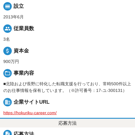
calendar_view_day
設立
2013年6月
people
従業員数
3名
attach_money
資本金
900万円
folder_open
事業内容
■北陸および長野に特化した転職支援を行っており、常時500件以上
のお仕事情報を保有しています。（※許可番号：17-ユ-300131）
business
企業サイトURL
https://hokuriku-career.com/
応募方法
description
応募方法