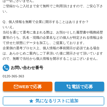
は一切ございません。
ご登録からご入社まで全て無料でご利用頂けますので、ご安心下さ
い。
Q、個人情報を無断で企業に開示することはありますか？
いいえ。
当社を通じて選考に進まれる際は、お預かりした履歴書や職務経歴
書等のうち、氏名・現職の企業名などの個人が特定される情報は全
て伏せた状態にデータを加工し、ご提案しております。
企業側の選考プロセス上、個人情報の事前開示が必須である場合
は、あらかじめご案内しご了承頂いた後に開示させて頂いています
ので、無断で当社から個人情報を開示することはございません。
local_phone
お問い合わせ番号
0120-365-363


WEBで応募
電話で応募
気になるリストに追加
star