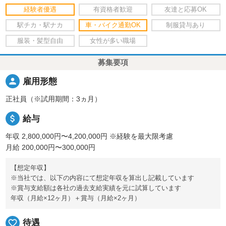
経験者優遇
有資格者歓迎
友達と応募OK
駅チカ・駅ナカ
車・バイク通勤OK
制服貸与あり
服装・髪型自由
女性が多い職場
募集要項
person
雇用形態
正社員（※試用期間：3ヵ月）
attach_money
給与
年収 2,800,000円〜4,200,000円
※経験を最大限考慮
月給 200,000円〜300,000円
【想定年収】
※当社では、以下の内容にて想定年収を算出し記載しています
※賞与支給額は各社の過去支給実績を元に試算しています
年収（月給×12ヶ月）＋賞与（月給×2ヶ月）
favorite_border
待遇