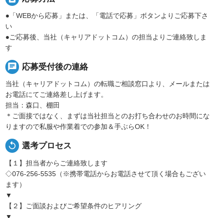
●「WEBから応募」または、「電話で応募」ボタンよりご応募下さ
い
●ご応募後、当社（キャリアドットコム）の担当よりご連絡致しま
す
chat
応募受付後の連絡
当社（キャリアドットコム）の転職ご相談窓口より、メールまたは
お電話にてご連絡差し上げます。
担当：森口、棚田
＊ご面接ではなく、まずは当社担当とのお打ち合わせのお時間にな
りますので私服や作業着での参加＆手ぶらOK！
replay
選考プロセス
【１】担当者からご連絡致します
◇076-256-5535（※携帯電話からお電話させて頂く場合もござい
ます）
▼
【２】ご面談およびご希望条件のヒアリング
▼