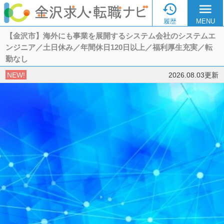

menu
履歴
MENU
【金沢市】海外にも事業を展開するシステム会社のシステムエ
ンジニア／土日休み／年間休日120日以上／福利厚生充実／転
勤なし
NEW!
2026.08.03更新