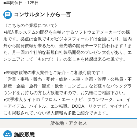
■年間休日：125日
message
コンサルタントから一言
《こちらの企業様について》
●組込系システムの開発を主軸とするソフトウェアメーカーでの採
用です。拠点は金沢ですがビジネスフィールドは全国になり、国内
外から開発依頼が来るため、最先端の開発テーマに携われます！ま
た、月一回の全社的な新規自社製品開発のプレゼン大会があり、エ
ンジニアとして「ものづくり」の楽しさを体感出来る社風です。
●未経験歓迎の求人案件もご紹介・ご相談可能です！
「営業・事務・販売・受付・総務・人事・企画・管理・公務員・不
動産・金融・旅行・観光・飲食・コンビニ」など様々なバックグラ
ウンドをお持ちの方も大歓迎ですので、お気軽にご相談下さい。
●大手求人サイトの「フロム・エー・ナビ、タウンワーク、an、イ
ーアイデム、バイトル、エン転職、DODA、リクナビ、マイナビ」
にも掲載されていない求人情報も多数ご紹介できます。
所在地・アクセス
people
施設形態