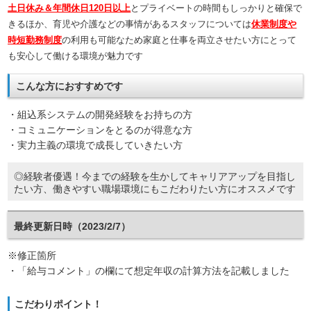
土日休み＆年間休日120日以上
とプライベートの時間もしっかりと確保で
きるほか、育児や介護などの事情があるスタッフについては
休業制度や
時短勤務制度
の利用も可能なため家庭と仕事を両立させたい方にとって
も安心して働ける環境が魅力です
こんな方におすすめです
・組込系システムの開発経験をお持ちの方
・コミュニケーションをとるのが得意な方
・実力主義の環境で成長していきたい方
◎経験者優遇！今までの経験を生かしてキャリアアップを目指し
たい方、働きやすい職場環境にもこだわりたい方にオススメです
最終更新日時（2023/2/7）
※修正箇所
・「給与コメント」の欄にて想定年収の計算方法を記載しました
こだわりポイント！