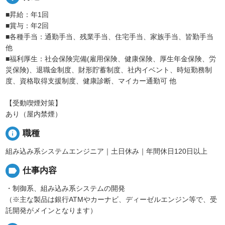
■昇給：年1回
■賞与：年2回
■各種手当：通勤手当、残業手当、住宅手当、家族手当、皆勤手当
他
■福利厚生：社会保険完備(雇用保険、健康保険、厚生年金保険、労
災保険)、退職金制度、財形貯蓄制度、社内イベント、時短勤務制
度、資格取得支援制度、健康診断、マイカー通勤可 他
【受動喫煙対策】
あり（屋内禁煙）
info
職種
組み込み系システムエンジニア｜土日休み｜年間休日120日以上
label
仕事内容
・制御系、組み込み系システムの開発
（※主な製品は銀行ATMやカーナビ、ディーゼルエンジン等で、受
託開発がメインとなります）