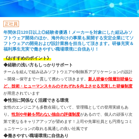
正社員
年間休日120日以上◎経験者優遇！メーカーを対象にした組込みソ
フトウェア開発のほか、海外向けの事業も展開する安定企業にてソ
フトウェアの開発および設計業務を担当して頂きます。研修充実＆
福利厚生充実で働きやすい職場環境に自信あり！
《おすすめのポイント》
◆経験の浅い方もしっかりサポート
チームを組んで組み込みソフトウエアや制御系アプリケーションの設計
～開発～保守まで一貫して携わって頂きます。
新人研修や階層別研修な
ど、技術・ヒューマンスキルのそれぞれを向上させる充実した研修制度
が用意されています
◆性別に関係なく活躍できる環境
女性のエンジニアも多数在籍していて、管理職としての登用実績もあ
り。
性別や年齢を問わない独自の評価制度
があるので、個人の頑張り次
第で更なるキャリアアップが望めます！上司や先輩社員とも円滑なコミ
ュニケーションの取れる風通しの良い社風です
◆働きやすい職場環境に自信あり