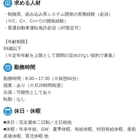
portrait
求める人材
・制御系、組み込み系システム開発の実務経験（必須）
（※C、C+、C++での開発経験）
・普通自動車運転免許必須（AT限定可）
【年齢制限】
59歳以下
（※定年年齢を上限として期間の定めのない契約で募集）

勤務時間
勤務時間：8:30～17:30（※休憩60分）
残業：あり（※月20時間程度）
出張：可能性としてあり
転勤：なし
calendar_today
休日・休暇
■休日：完全週休二日制／土日祝他
■休暇：年末年始、GW、夏季休暇、有給休暇、特別有給休暇、産前
産後休暇、育児休暇 他