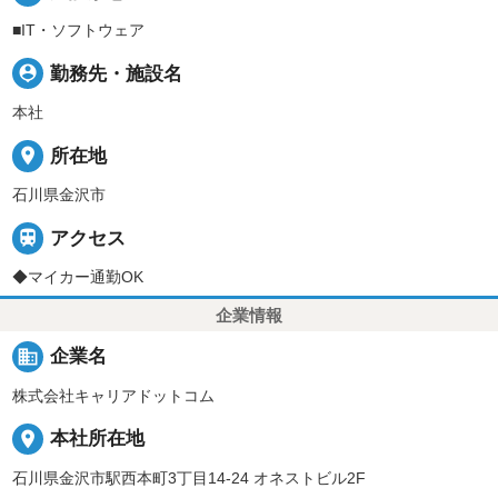
■IT・ソフトウェア
person_pin
勤務先・施設名
本社
place
所在地
石川県金沢市

アクセス
◆マイカー通勤OK
企業情報
business
企業名
株式会社キャリアドットコム
place
本社所在地
石川県金沢市駅西本町3丁目14-24 オネストビル2F