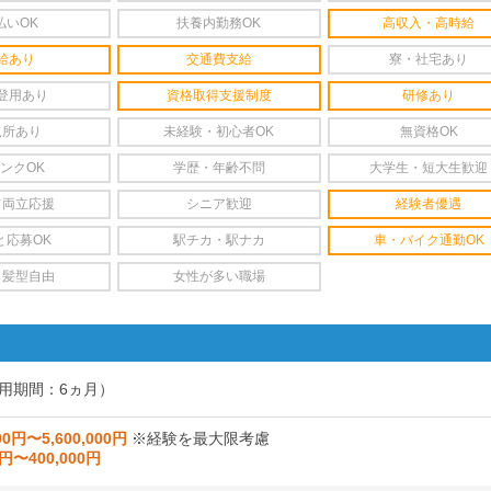
払いOK
扶養内勤務OK
高収入・高時給
給あり
交通費支給
寮・社宅あり
登用あり
資格取得支援制度
研修あり
児所あり
未経験・初心者OK
無資格OK
ンクOK
学歴・年齢不問
大学生・短大生歓迎
て両立応援
シニア歓迎
経験者優遇
と応募OK
駅チカ・駅ナカ
車・バイク通勤OK
・髪型自由
女性が多い職場
用期間：6ヵ月）
00円〜5,600,000円
※経験を最大限考慮
0円〜400,000円