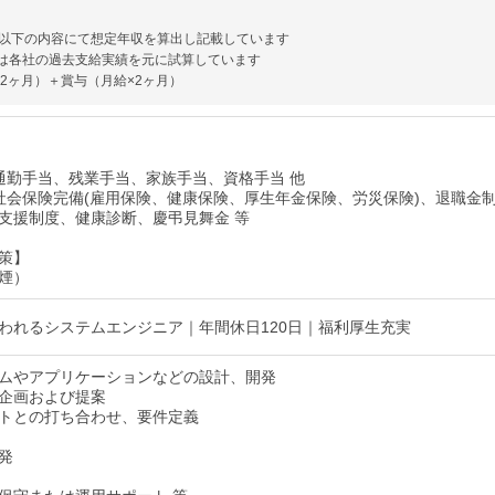
以下の内容にて想定年収を算出し記載しています
は各社の過去支給実績を元に試算しています
12ヶ月）＋賞与（月給×2ヶ月）
通勤手当、残業手当、家族手当、資格手当 他
社会保険完備(雇用保険、健康保険、厚生年金保険、労災保険)、退職金
支援制度、健康診断、慶弔見舞金 等
策】
煙）
われるシステムエンジニア｜年間休日120日｜福利厚生充実
ムやアプリケーションなどの設計、開発
企画および提案
トとの打ち合わせ、要件定義
発