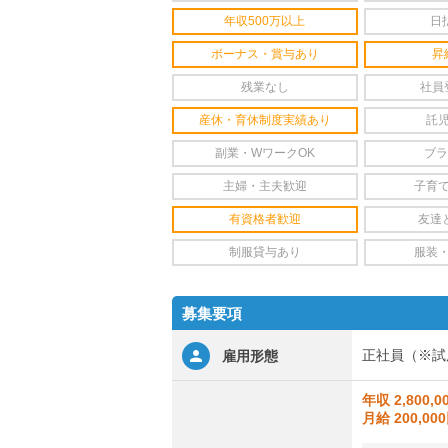
年収500万以上
日
ボーナス・賞与あり
昇
残業なし
社員
産休・育休制度実績あり
託
副業・WワークOK
ブラ
主婦・主夫歓迎
子育
有資格者歓迎
友達
制服貸与あり
服装
募集要項
正社員（※試
雇用形態
年収 2,800,0
月給 200,00