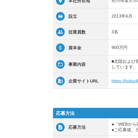
石川県金沢市駅
本社所在地
2013年6月
設立
3名
従業員数
900万円
資本金
■北陸および
事業内容
しています。（
https://hokur
企業サイトURL
応募方法
●「WEBか
応募方法
●ご応募後、