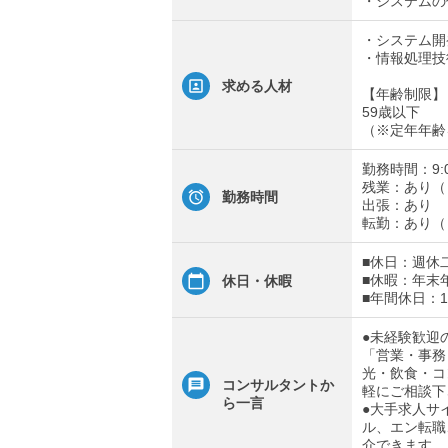
・システムの
・システム開
・情報処理技
求める人材
【年齢制限】
59歳以下
（※定年年齢
勤務時間：9:
残業：あり（
勤務時間
出張：あり
転勤：あり（
■休日：週休
■休暇：年末
休日・休暇
■年間休日：1
●未経験歓迎
「営業・事務
光・飲食・コ
コンサルタントか
軽にご相談下
ら一言
●大手求人サ
ル、エン転職
介できます。