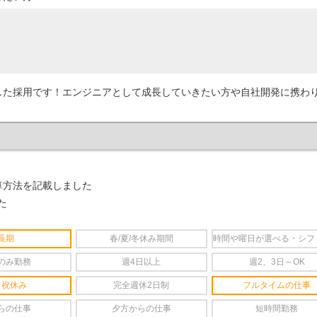
した採用です！エンジニアとして成長していきたい方や自社開発に携わ
算方法を記載しました
た
長期
春/夏/冬休み期間
時間や曜日が選べる・シフ
のみ勤務
週4日以上
週2、3日～OK
日祝休み
完全週休2日制
フルタイムの仕事
らの仕事
夕方からの仕事
短時間勤務