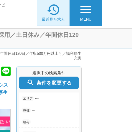
ナビ

menu
最近見た求人
MENU
採用／土日休み／年間休日120
間休日120日／年収500万円以上可／福利厚生
充実
選択中の検索条件

条件を変更する
シス
厚生
---
エリア
---
職種
---
給与