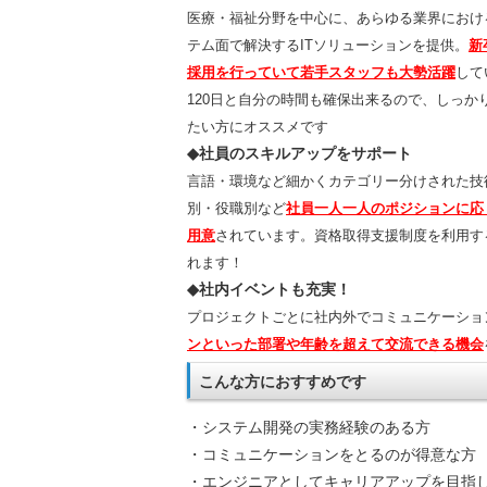
医療・福祉分野を中心に、あらゆる業界におけ
テム面で解決するITソリューションを提供。
新
採用を行っていて若手スタッフも大勢活躍
して
120日と自分の時間も確保出来るので、しっか
たい方にオススメです
◆社員のスキルアップをサポート
言語・環境など細かくカテゴリー分けされた技
別・役職別など
社員一人一人のポジションに応
用意
されています。資格取得支援制度を利用す
れます！
◆社内イベントも充実！
プロジェクトごとに社内外でコミュニケーショ
ンといった部署や年齢を超えて交流できる機会
こんな方におすすめです
・システム開発の実務経験のある方
・コミュニケーションをとるのが得意な方
・エンジニアとしてキャリアアップを目指