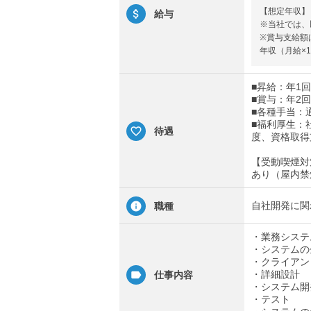
【想定年収】
給与
※当社では、
※賞与支給額
年収（月給×
■昇給：年1回
■賞与：年2回
■各種手当：
■福利厚生：
待遇
度、資格取得
【受動喫煙対
あり（屋内禁
自社開発に関
職種
・業務システ
・システムの
・クライアン
・詳細設計
仕事内容
・システム開
・テスト