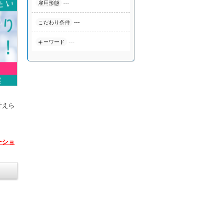
---
雇用形態
---
こだわり条件
---
キーワード
叶えら
ーショ