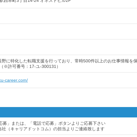
西本町3丁目14-24 オネストビル2F
長野に特化した転職支援を行っており、常時500件以上のお仕事情報を
※許可番号：17-ユ-300131）
iku-career.com/
ら応募」または、「電話で応募」ボタンよりご応募下さい
当社（キャリアドットコム）の担当よりご連絡致します