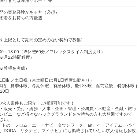
保守または運用サポート 等
発の実務経験がある方（必須）
術者をお持ちの方優遇
を上限として期間の定めのない契約で募集）
00～18:00（※休憩60分／フレックスタイム制度あり）
※月22時間程度）
※希望を考慮）
二日制／土日祝（※土曜日は月1日程度出勤あり）
年始、夏季休暇、冬期休暇、有給休暇、慶弔休暇、産前産後、特別休暇 
20日
の求人案件もご紹介・ご相談可能です！
・販売・受付・総務・人事・企画・管理・公務員・不動産・金融・旅行
ンビニ」など様々なバックグラウンドをお持ちの方も大歓迎ですので、
さい。
イトの「フロム・エー・ナビ、タウンワーク、an、イーアイデム、バイ
、DODA、リクナビ、マイナビ」にも掲載されていない求人情報も多数