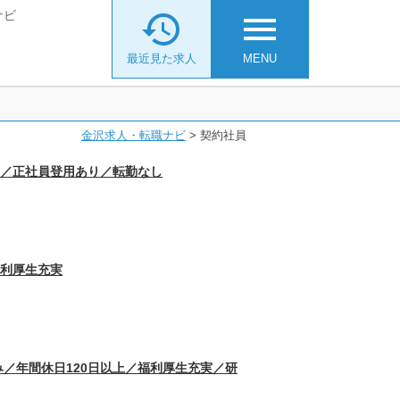
ナビ

menu
最近見た求人
MENU
金沢求人・転職ナビ
>
契約社員
実／正社員登用あり／転勤なし
福利厚生充実
／年間休日120日以上／福利厚生充実／研