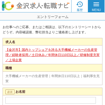

menu
履歴
MENU
エントリーフォーム
お仕事へのご応募、またはご相談は、以下のエントリーシートから
どうぞ。内容確認後、弊社担当よりご連絡差し上げます。
求人名
【金沢市】国内トップシェアを誇る大手機械メーカーの生産管
理／経験者採用／土日休み／年間休日110日以上／研修制度充実
／上場企業
職種
大手機械メーカーの生産管理｜年間休日110日以上｜福利厚生充
実
お名前