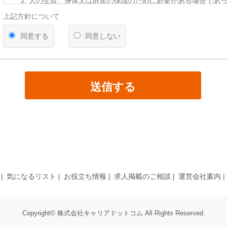
人の生命、身体又は財産の保護のために必要がある場合であ
を得ることが困難であるとき
上記方針について
公衆衛生の向上又は児童の健全な育成の推進のために特に必
って、本人の同意を得ることが困難であるとき
同意する
同意しない
国の機関若しくは地方公共団体又はその委託を受けた者が法
遂行することに対して協力する必要がある場合であって、本
とによって当該事務の遂行に支障を及ぼすおそれがあるとき
【第三者への提供】
送信する
弊社は法律で定められている場合を除いて、応募者の個人情報を当
得ず第三者に提供・委託することはありません。ただし、官公庁等
により個人情報について開示が求められた場合は、関係法令に反し
て、応募者の同意なく応募内容を提供することがあります。
【提供の任意性】
応募者が弊社に対して個人情報を提供することは任意です。ただし
されない場合には、採用の検討ができない場合がありますので、あ
ださい。
気になるリスト
お役立ち情報
求人掲載のご相談
運営会社案内
【個人情報の開示等について】
貴殿には、貴殿の個人情報の利用目的の通知、開示、内容の訂正・
の停止、消去及び第三者への提供の停止（以下、「開示等」という
た場合には、遅滞なく対応します。
Copyright© 株式会社キャリアドットコム All Rights Reserved.
【統計処理されたデータの利用】