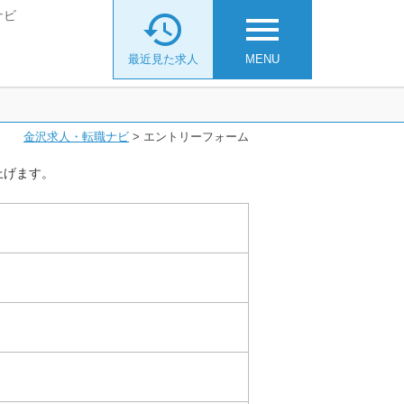
ナビ

menu
最近見た求人
MENU
金沢求人・転職ナビ
>
エントリーフォーム
上げます。