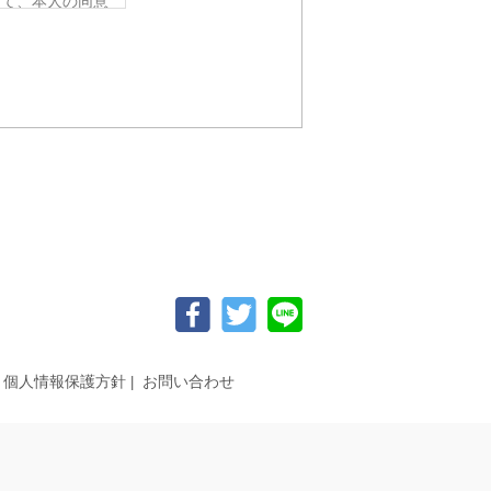
って、本人の同意
要がある場合であ
令の定める事務を
人の同意を得るこ
該応募者の同意を
から法的な手続き
ない範囲におい
、個人情報を提供
らかじめご了承く
個人情報保護方針
お問い合わせ
追加・削除、利用
。）の求めがあっ