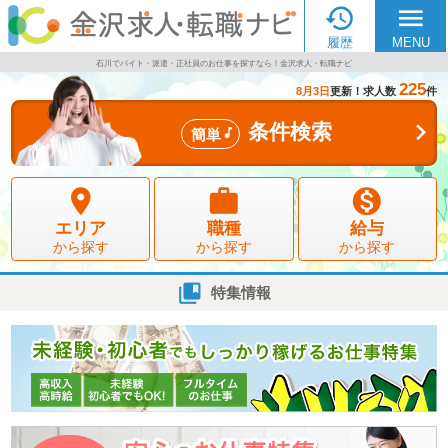

menu
履歴
MENU
石川でバイト・派遣・正社員のお仕事を探すなら！金沢求人・転職ナビ
225
8月3日
更新！求人数
件

条件検索

簡単



エリア
職種
給与
から探す
から探す
から探す

特集情報