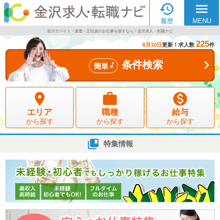

menu
履歴
MENU
石川でバイト・派遣・正社員のお仕事を探すなら！金沢求人・転職ナビ
225
8月10日
更新！求人数
件

条件検索

簡単



エリア
職種
給与
から探す
から探す
から探す

特集情報